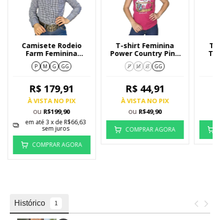
Camisete Rodeio
T-shirt Feminina
T-
Farm Feminina
Power Country Pink
Te
Xadrez Medio Azul e
Wild Horse
P
M
G
GG
P
M
G
GG
Preto 212/3
R$ 179,91
R$ 44,91
À VISTA NO PIX
À VISTA NO PIX
À
ou
ou
R$199,90
R$49,90
em até
3
x de
R$66,63
sem juros
COMPRAR AGORA
COMPRAR AGORA