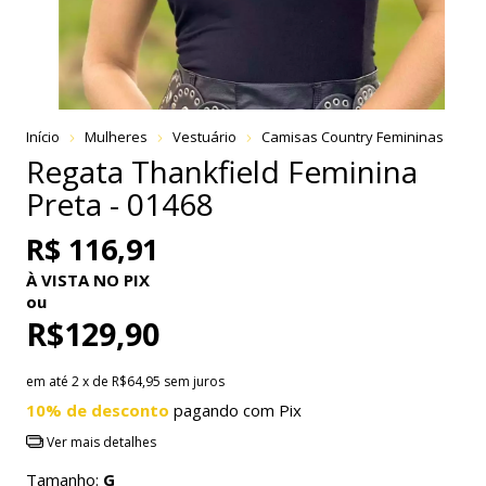
Início
Mulheres
Vestuário
Camisas Country Femininas
Regata Thankfield Feminina
Preta - 01468
R$ 116,91
À VISTA NO PIX
ou
R$129,90
em até
2
x de
R$64,95
sem juros
10% de desconto
pagando com Pix
Ver mais detalhes
Tamanho:
G