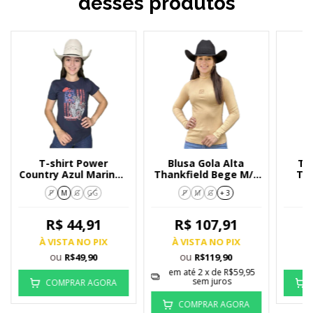
desses produtos
T-shirt Power
Blusa Gola Alta
T-
Country Azul Marinho
Thankfield Bege M/L
Te
Cacto
01173
P
M
G
GG
P
M
G
+ 3
R$ 44,91
R$ 107,91
À VISTA NO PIX
À VISTA NO PIX
À
ou
ou
R$49,90
R$119,90
em até
2
x de
R$59,95
sem juros
COMPRAR AGORA
COMPRAR AGORA