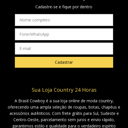
Cadastre-se e fique por dentro
Sua Loja Country 24 Horas
A Brasil Cowboy é a sua loja online de moda country,
oferecendo uma ampla seleção de roupas, botas, chapéus e
acessórios autênticos. Com frete grátis para Sul, Sudeste e
Centro-Oeste, parcelamento sem juros e envio rápido,
garantimos estilo e qualidade para o verdadeiro espírito