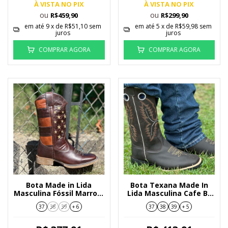
À VISTA NO PIX
À VISTA NO PIX
ou
ou
R$459,90
R$299,90
em até
9
x de
R$51,10
sem
em até
5
x de
R$59,98
sem
juros
juros
COMPRAR AGORA
COMPRAR AGORA
Bota Made in Lida
Bota Texana Made In
Masculina Fóssil Marrom
Lida Masculina Cafe B-
Mostarda USA Aged
46C
37
38
39
+ 6
37
38
39
+ 5