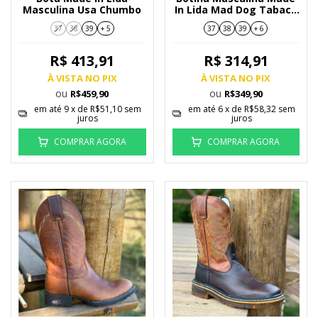
Masculina Usa Chumbo
In Lida Mad Dog Tabaco
Bico Redondo-B46 1474
37
38
39
+ 5
37
38
39
+ 6
R$ 413,91
R$ 314,91
À VISTA NO PIX
À VISTA NO PIX
ou
ou
R$459,90
R$349,90
em até
9
x de
R$51,10
sem
em até
6
x de
R$58,32
sem
juros
juros
COMPRAR AGORA
COMPRAR AGORA