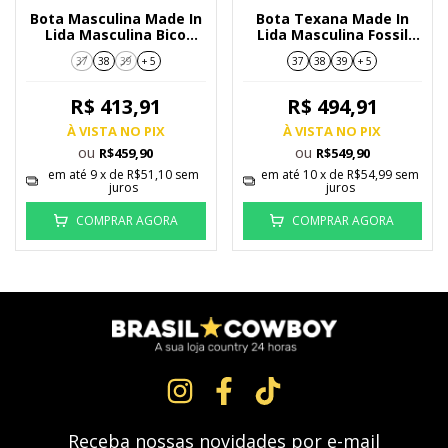
Bota Masculina Made In
Bota Texana Made In
Lida Masculina Bico
Lida Masculina Fossil
Redondo B-75 Fossil
Cafe Work B-85
37
38
39
+ 5
37
38
39
+ 5
Mostarda
R$ 413,91
R$ 494,91
À VISTA NO PIX
À VISTA NO PIX
ou
ou
R$459,90
R$549,90
em até
9
x de
R$51,10
sem
em até
10
x de
R$54,99
sem
juros
juros
COMPRAR AGORA
COMPRAR AGORA
Receba nossas novidades por e-mail