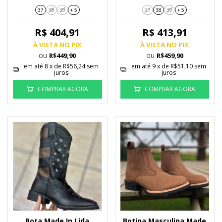
37
38
39
+ 5
37
38
39
+ 5
R$ 404,91
R$ 413,91
À VISTA NO PIX
À VISTA NO PIX
ou
ou
R$449,90
R$459,90
em até
8
x de
R$56,24
sem
em até
9
x de
R$51,10
sem
juros
juros
COMPRAR AGORA
COMPRAR AGORA
Bota Made In Lida
Botina Masculina Made