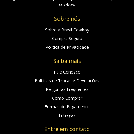
cowboy.
Sobre nós
Sobre a Brasil Cowboy
Compra Segura
Politica de Privacidade
Saiba mais
Fale Conosco
Políticas de Trocas e Devoluções
Perguntas Frequentes
Como Comprar
Formas de Pagamento
Entregas
Entre em contato