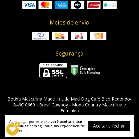
Meios de envio
Segurança
Botina Masculina Made In Lida Mad Dog Café Bico Redondo-
B46C 0669
- Brasil Cowboy - Moda Country Masculina e
Feminina
©2026. Brasil Cowboy - 08955912000129. Todos os direitos reservados.
Ao navegar por este site
você aceita o uso
0
Aceitar e fechar
de cookies
para agilizar a sua experiência de
compra.