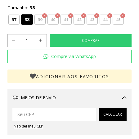
Tamanho:
38
38
37
39
40
41
42
43
44
45
Compre via WhatsApp
ADICIONAR AOS FAVORITOS
MEIOS DE ENVIO
Alterar CEP
CALCULAR
Não sei meu CEP