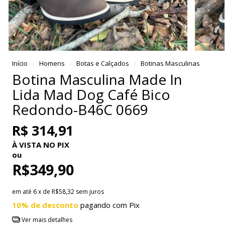
Início
Homens
Botas e Calçados
Botinas Masculinas
Botina Masculina Made In
Lida Mad Dog Café Bico
Redondo-B46C 0669
R$ 314,91
À VISTA NO PIX
ou
R$349,90
em até
6
x de
R$58,32
sem juros
10% de desconto
pagando com Pix
Ver mais detalhes