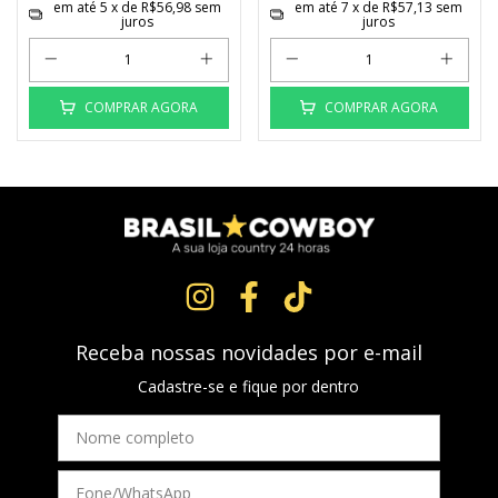
em até
5
x de
R$56,98
sem
em até
7
x de
R$57,13
sem
juros
juros
COMPRAR AGORA
COMPRAR AGORA
Receba nossas novidades por e-mail
Cadastre-se e fique por dentro