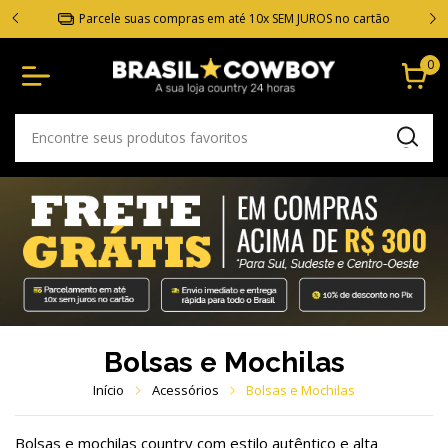
 suas compras em até 10x SEM JUROS no cartão
ENTREGA GARANT
0
Bolsas e Mochilas
Início
Acessórios
Bolsas e Mochilas
Bolsas e mochilas country com estilo autêntico e alta