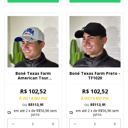
Boné Texas Farm
Boné Texas Farm Preto -
American Tour
TF1020
Branco/Azul - TF862
R$ 102,52
R$ 102,52
À VISTA NO PIX
À VISTA NO PIX
ou
ou
R$113,91
R$113,91
em até
2
x de
R$56,96
sem
em até
2
x de
R$56,96
sem
juros
juros