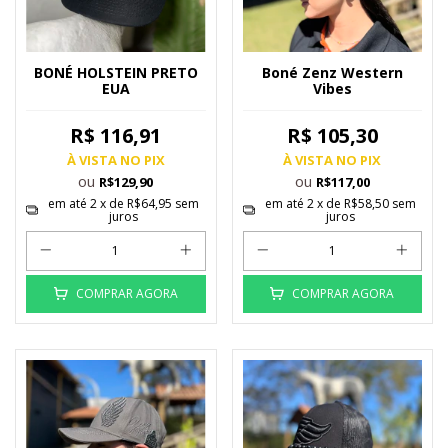
BONÉ HOLSTEIN PRETO
Boné Zenz Western
EUA
Vibes
R$ 116,91
R$ 105,30
À VISTA NO PIX
À VISTA NO PIX
ou
ou
R$129,90
R$117,00
em até
2
x de
R$64,95
sem
em até
2
x de
R$58,50
sem
juros
juros
COMPRAR AGORA
COMPRAR AGORA