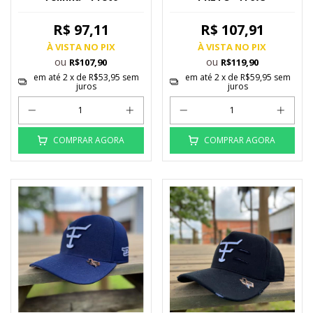
R$ 97,11
R$ 107,91
À VISTA NO PIX
À VISTA NO PIX
ou
ou
R$107,90
R$119,90
em até
2
x de
R$53,95
sem
em até
2
x de
R$59,95
sem
juros
juros
COMPRAR AGORA
COMPRAR AGORA