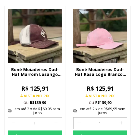
Boné Moiadeiros Dad-
Boné Moiadeiros Dad-
Hat Marrom Losango
Hat Rosa Logo Branco -
MDRS Tela Bege -
BONE135
BONE110
R$ 125,91
R$ 125,91
À VISTA NO PIX
À VISTA NO PIX
ou
ou
R$139,90
R$139,90
em até
2
x de
R$69,95
sem
em até
2
x de
R$69,95
sem
juros
juros