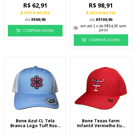
R$ 62,91
R$ 98,91
À VISTA NO PIX
À VISTA NO PIX
ou
ou
R$69,90
R$109,90
em até
2
x de
R$54,95
sem
juros
COMPRAR AGORA
COMPRAR AGORA
Bone Azul CL Tela
Bone Texas Farm
Branca Logo Tuff Rosa
Infantil Vermelho Eua
8620
TF355