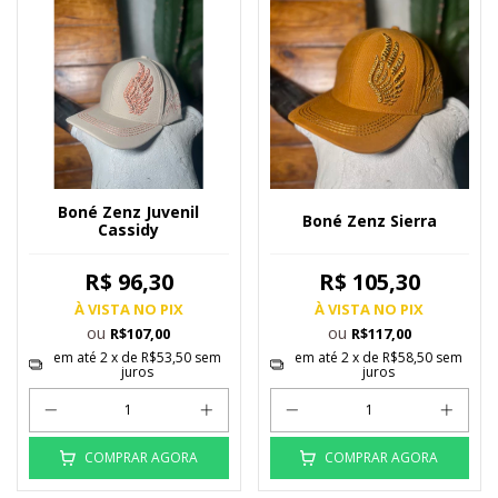
Boné Zenz Juvenil
Boné Zenz Sierra
Cassidy
R$ 96,30
R$ 105,30
À VISTA NO PIX
À VISTA NO PIX
ou
ou
R$107,00
R$117,00
em até
2
x de
R$53,50
sem
em até
2
x de
R$58,50
sem
juros
juros
COMPRAR AGORA
COMPRAR AGORA