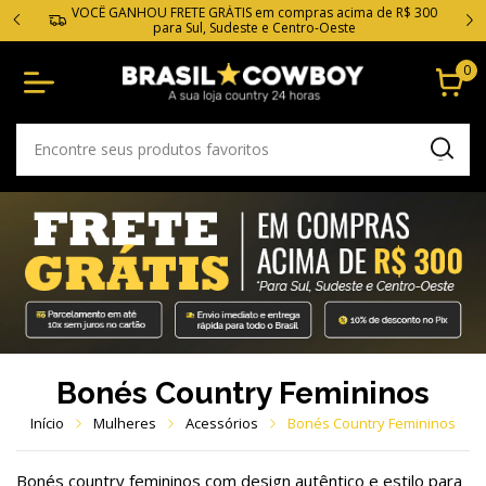
VOCÊ GANHOU FRETE GRÁTIS em compras acima de R$ 300
para Sul, Sudeste e Centro-Oeste
0
Bonés Country Femininos
Início
Mulheres
Acessórios
Bonés Country Femininos
Bonés country femininos com design autêntico e estilo para