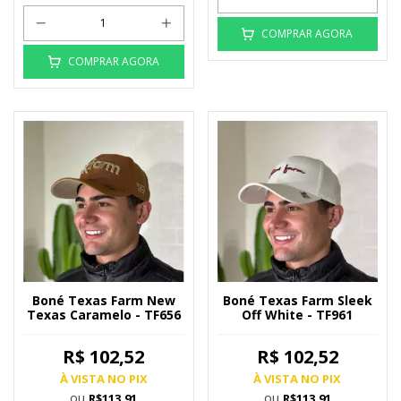
COMPRAR AGORA
COMPRAR AGORA
Boné Texas Farm New
Boné Texas Farm Sleek
Texas Caramelo - TF656
Off White - TF961
R$ 102,52
R$ 102,52
À VISTA NO PIX
À VISTA NO PIX
ou
ou
R$113,91
R$113,91