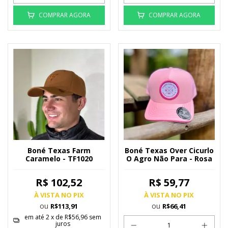
COMPRAR AGORA
COMPRAR AGORA
Boné Texas Farm
Boné Texas Over Cicurlo
Caramelo - TF1020
O Agro Não Para - Rosa
R$ 102,52
R$ 59,77
À VISTA NO PIX
À VISTA NO PIX
ou
ou
R$113,91
R$66,41
em até
2
x de
R$56,96
sem
juros