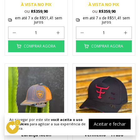
À VISTA NO PIX
À VISTA NO PIX
ou
ou
R$359,90
R$359,90
em até
7
x de
R$51,41
sem
em até
7
x de
R$51,41
sem
juros
juros
COMPRAR AGORA
COMPRAR AGORA
Ao navegar por este site
você aceita o uso
0
0
Aceitar e fechar
de cookies
para agilizar a sua experiência de
compra.
Boné Ariat Cinza Tela
Boné Texas Farm Preto/
Laranja Neon
Vermelho - TF836