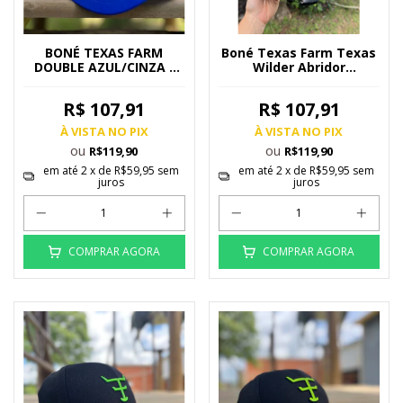
BONÉ TEXAS FARM
Boné Texas Farm Texas
DOUBLE AZUL/CINZA -
Wilder Abridor
TF912
Preto/Marrom - TF985
R$ 107,91
R$ 107,91
À VISTA NO PIX
À VISTA NO PIX
ou
ou
R$119,90
R$119,90
em até
2
x de
R$59,95
sem
em até
2
x de
R$59,95
sem
juros
juros
COMPRAR AGORA
COMPRAR AGORA