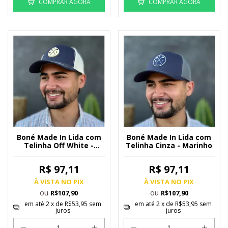
COMPRAR AGORA
COMPRAR AGORA
Boné Made In Lida com
Boné Made In Lida com
Telinha Off White -
Telinha Cinza - Marinho
Marinho
R$ 97,11
R$ 97,11
À VISTA NO PIX
À VISTA NO PIX
ou
ou
R$107,90
R$107,90
em até
2
x de
R$53,95
sem
em até
2
x de
R$53,95
sem
juros
juros