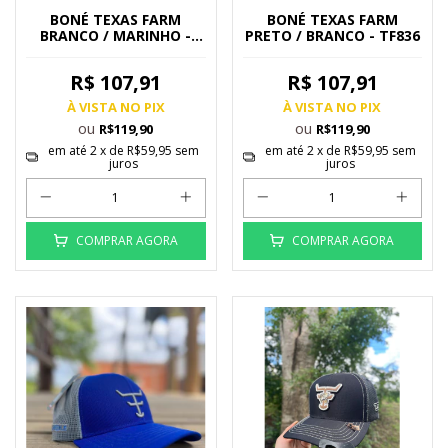
BONÉ TEXAS FARM
BONÉ TEXAS FARM
BRANCO / MARINHO -
PRETO / BRANCO - TF836
TF672
R$ 107,91
R$ 107,91
À VISTA NO PIX
À VISTA NO PIX
ou
ou
R$119,90
R$119,90
em até
2
x de
R$59,95
sem
em até
2
x de
R$59,95
sem
juros
juros
COMPRAR AGORA
COMPRAR AGORA