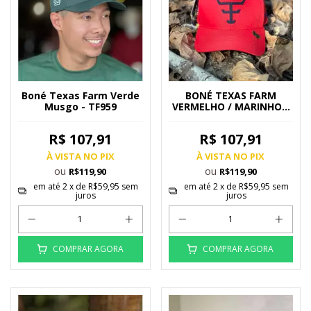
Boné Texas Farm Verde
BONÉ TEXAS FARM
Musgo - TF959
VERMELHO / MARINHO -
TF672
R$ 107,91
R$ 107,91
À VISTA NO PIX
À VISTA NO PIX
ou
ou
R$119,90
R$119,90
em até
2
x de
R$59,95
sem
em até
2
x de
R$59,95
sem
juros
juros
COMPRAR AGORA
COMPRAR AGORA