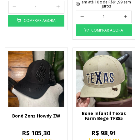
em até
10
x de
R$91,99
sem
juros
COMPRAR AGORA
COMPRAR AGORA
Bone Infantil Texas
Boné Zenz Howdy ZW
Farm Bege TF885
R$ 105,30
R$ 98,91