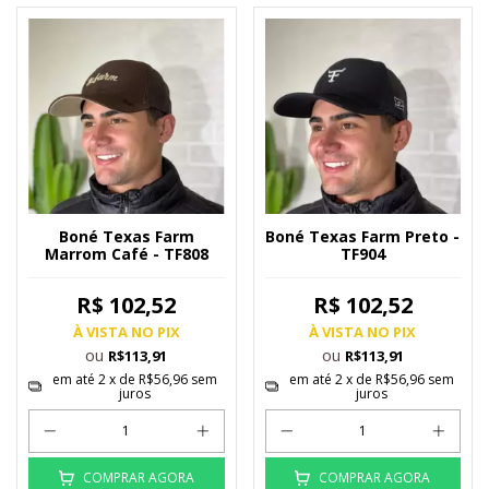
Boné Texas Farm
Boné Texas Farm Preto -
Marrom Café - TF808
TF904
R$ 102,52
R$ 102,52
À VISTA NO PIX
À VISTA NO PIX
ou
ou
R$113,91
R$113,91
em até
2
x de
R$56,96
sem
em até
2
x de
R$56,96
sem
juros
juros
COMPRAR AGORA
COMPRAR AGORA