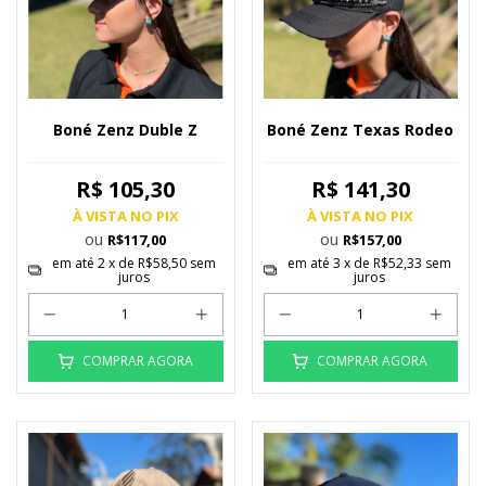
Boné Zenz Duble Z
Boné Zenz Texas Rodeo
R$ 105,30
R$ 141,30
À VISTA NO PIX
À VISTA NO PIX
ou
ou
R$117,00
R$157,00
em até
2
x de
R$58,50
sem
em até
3
x de
R$52,33
sem
juros
juros
COMPRAR AGORA
COMPRAR AGORA