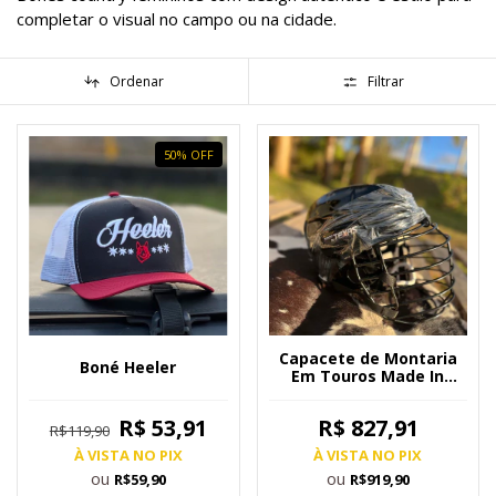
completar o visual no campo ou na cidade.
Ordenar
Filtrar
50
%
OFF
Capacete de Montaria
Boné Heeler
Em Touros Made In
Texas Preto
R$ 53,91
R$ 827,91
R$119,90
À VISTA NO PIX
À VISTA NO PIX
ou
ou
R$59,90
R$919,90