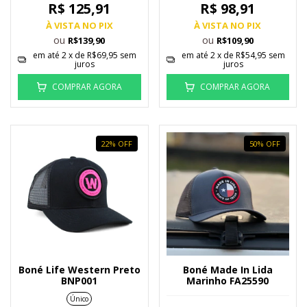
R$ 125,91
R$ 98,91
À VISTA NO PIX
À VISTA NO PIX
ou
ou
R$139,90
R$109,90
em até
2
x de
R$69,95
sem
em até
2
x de
R$54,95
sem
juros
juros
COMPRAR AGORA
COMPRAR AGORA
22
%
OFF
50
%
OFF
Boné Life Western Preto
Boné Made In Lida
BNP001
Marinho FA25590
Único