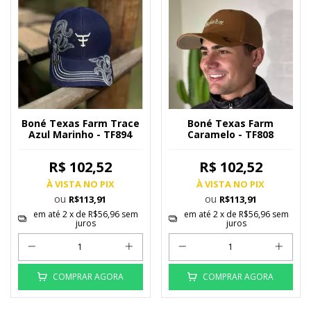
Boné Texas Farm Trace
Boné Texas Farm
Azul Marinho - TF894
Caramelo - TF808
R$ 102,52
R$ 102,52
À VISTA NO PIX
À VISTA NO PIX
ou
ou
R$113,91
R$113,91
em até
2
x de
R$56,96
sem
em até
2
x de
R$56,96
sem
juros
juros
COMPRAR AGORA
COMPRAR AGORA