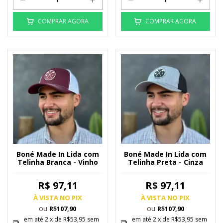
COMPRAR AGORA
COMPRAR AGORA
Boné Made In Lida com
Boné Made In Lida com
Telinha Branca - Vinho
Telinha Preta - Cinza
R$ 97,11
R$ 97,11
À VISTA NO PIX
À VISTA NO PIX
ou
ou
R$107,90
R$107,90
em até
2
x de
R$53,95
sem
em até
2
x de
R$53,95
sem