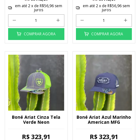
em até
2
x de
R$56,96
sem
em até
2
x de
R$56,96
sem
juros
juros
COMPRAR AGORA
COMPRAR AGORA
Boné Ariat Cinza Tela
Boné Ariat Azul Marinho
Verde Neon
American MFG
R$ 323,91
R$ 323,91