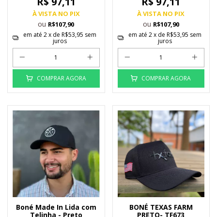
R$ 97,11
R$ 97,11
À VISTA NO PIX
À VISTA NO PIX
ou
ou
R$107,90
R$107,90
em até
2
x de
R$53,95
sem
em até
2
x de
R$53,95
sem
juros
juros
COMPRAR AGORA
COMPRAR AGORA
Boné Made In Lida com
BONÉ TEXAS FARM
Telinha - Preto
PRETO- TF673