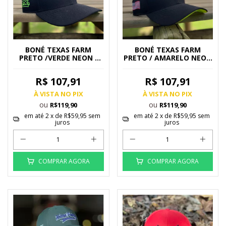
BONÉ TEXAS FARM
BONÉ TEXAS FARM
PRETO /VERDE NEON -
PRETO / AMARELO NEON
TF672
- TF672
R$ 107,91
R$ 107,91
À VISTA NO PIX
À VISTA NO PIX
ou
ou
R$119,90
R$119,90
em até
2
x de
R$59,95
sem
em até
2
x de
R$59,95
sem
juros
juros
COMPRAR AGORA
COMPRAR AGORA