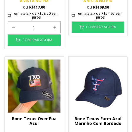
À VISTA NO PIX
À VISTA NO PIX
ou
ou
R$117,00
R$109,90
em até
2
x de
R$58,50
sem
em até
2
x de
R$54,95
sem
juros
juros
COMPRAR AGORA
COMPRAR AGORA
Bone Texas Over Eua
Bone Texas Farm Azul
Azul
Marinho Com Bordado