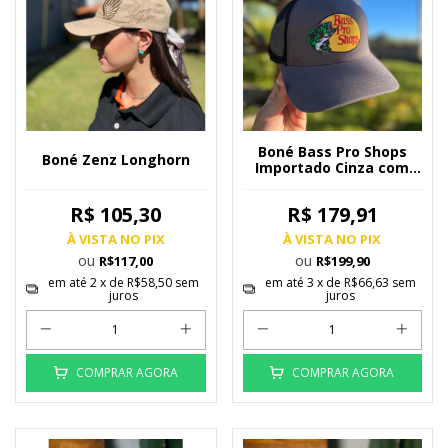
Boné Bass Pro Shops
Boné Zenz Longhorn
Importado Cinza com
Preto.
R$ 105,30
R$ 179,91
À VISTA NO PIX
À VISTA NO PIX
ou
ou
R$117,00
R$199,90
em até
2
x de
R$58,50
sem
em até
3
x de
R$66,63
sem
juros
juros
COMPRAR AGORA
COMPRAR AGORA