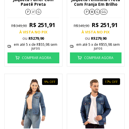
Paetê Preta
Com Franja Em Brilho
P
M
G
P
M
G
GG
R$ 251,91
R$ 251,91
R$349,90
R$349,90
À VISTA NO PIX
À VISTA NO PIX
ou
ou
R$279,90
R$279,90
em até
5
x de
R$55,98
sem
em até
5
x de
R$55,98
sem
juros
juros
COMPRAR AGORA
COMPRAR AGORA
9
%
OFF
17
%
OFF