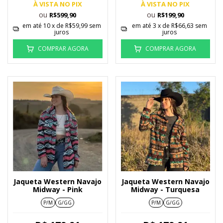
À VISTA NO PIX
À VISTA NO PIX
ou
ou
R$599,90
R$199,90
em até
10
x de
R$59,99
sem
em até
3
x de
R$66,63
sem
juros
juros
COMPRAR AGORA
COMPRAR AGORA
Jaqueta Western Navajo
Jaqueta Western Navajo
Midway - Pink
Midway - Turquesa
P/M
G/GG
P/M
G/GG