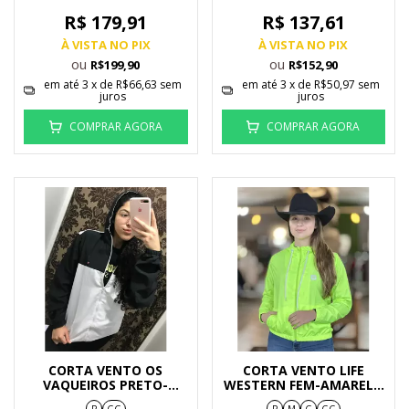
R$ 179,91
R$ 137,61
À VISTA NO PIX
À VISTA NO PIX
ou
ou
R$199,90
R$152,90
em até
3
x de
R$66,63
sem
em até
3
x de
R$50,97
sem
juros
juros
COMPRAR AGORA
COMPRAR AGORA
CORTA VENTO OS
CORTA VENTO LIFE
VAQUEIROS PRETO-
WESTERN FEM-AMARELO
BRANCO
NEON
P
GG
P
M
G
GG