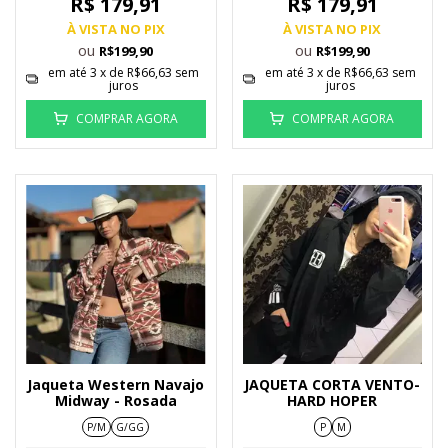
R$ 179,91
R$ 179,91
À VISTA NO PIX
À VISTA NO PIX
ou
ou
R$199,90
R$199,90
em até
3
x de
R$66,63
sem
em até
3
x de
R$66,63
sem
juros
juros
COMPRAR AGORA
COMPRAR AGORA
Jaqueta Western Navajo
JAQUETA CORTA VENTO-
Midway - Rosada
HARD HOPER
P/M
G/GG
P
M