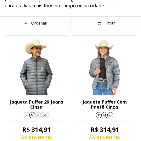
para os dias mais frios no campo ou na cidade.
Ordenar
Filtrar
Jaqueta Puffer 2K Jeans
Jaqueta Puffer Com
Cinza
Paetê Cinza
P
M
G
GG
P
M
G
R$ 314,91
R$ 314,91
À VISTA NO PIX
À VISTA NO PIX