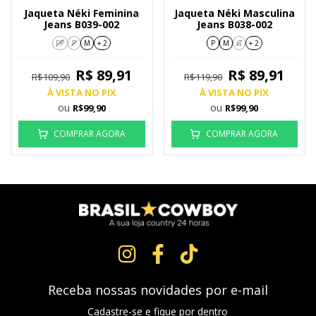
Jaqueta Néki Feminina
Jaqueta Néki Masculina
Jeans B039-002
Jeans B038-002
PP
P
M
+ 2
P
M
G
+ 2
R$ 89,91
R$ 89,91
R$109,90
R$119,90
À VISTA NO PIX
À VISTA NO PIX
ou
ou
R$99,90
R$99,90
COMPRAR AGORA
COMPRAR AGORA
Receba nossas novidades por e-mail
Cadastre-se e fique por dentro