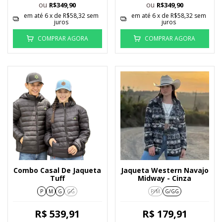
ou
ou
R$349,90
R$349,90
em até
6
x de
R$58,32
sem
em até
6
x de
R$58,32
sem
juros
juros
COMPRAR AGORA
COMPRAR AGORA
Combo Casal De Jaqueta
Jaqueta Western Navajo
Tuff
Midway - Cinza
P
M
G
GG
P/M
G/GG
R$ 539,91
R$ 179,91