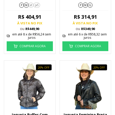
24341
P
M
G
GG
P
M
G
R$ 404,91
R$ 314,91
À VISTA NO PIX
À VISTA NO PIX
ou
ou
R$449,90
R$349,90
em até
8
x de
R$56,24
sem
em até
6
x de
R$58,32
sem
juros
juros
COMPRAR AGORA
COMPRAR AGORA
20
%
OFF
20
%
OFF
Jaqueta Puffer Com
Jaqueta Feminina Preta