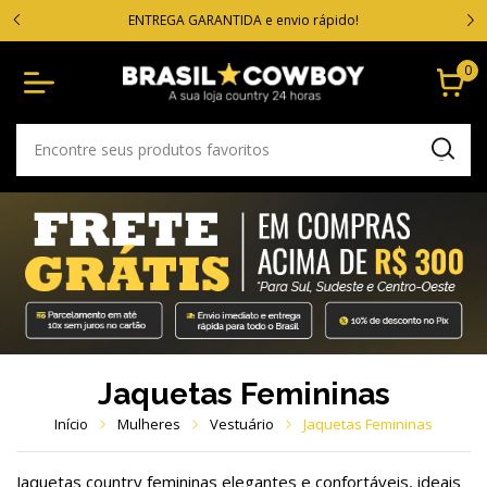
VOC
cartão
ENTREGA GARANTIDA e envio rápido!
0
Jaquetas Femininas
Início
Mulheres
Vestuário
Jaquetas Femininas
Jaquetas country femininas elegantes e confortáveis, ideais