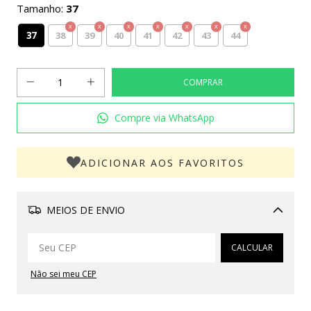
Tamanho:
37
37
38
39
40
41
42
43
44
Compre via WhatsApp
ADICIONAR AOS FAVORITOS
MEIOS DE ENVIO
Alterar CEP
CALCULAR
Não sei meu CEP