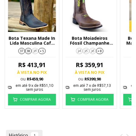
Bota Texana Made In
Bota Moiadeiros
Bot
Lida Masculina Cafe
Fóssil Champanhe
Mas
B-46C 8116
MDRS103
Esc
37
38
39
+ 5
34
35
36
+ 8
R$ 413,91
R$ 359,91
À VISTA NO PIX
À VISTA NO PIX
À
ou
ou
R$459,90
R$399,90
em até
9
x de
R$51,10
em até
7
x de
R$57,13
em
sem juros
sem juros
COMPRAR AGORA
COMPRAR AGORA