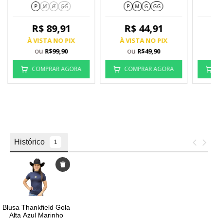
CF268
P
M
G
GG
P
M
G
GG
R$ 89,91
R$ 44,91
À VISTA NO PIX
À VISTA NO PIX
À
ou
ou
R$99,90
R$49,90
COMPRAR AGORA
COMPRAR AGORA