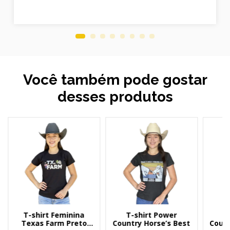
Você também pode gostar
desses produtos
T-shirt Feminina
T-shirt Power
T
Texas Farm Preto
Country Horse’s Best
Count