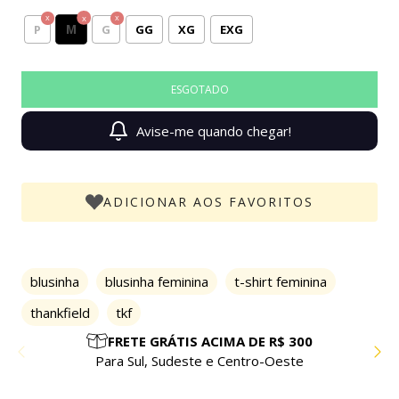
M
P
G
GG
XG
EXG
Avise-me quando chegar!
ADICIONAR AOS FAVORITOS
blusinha
blusinha feminina
t-shirt feminina
thankfield
tkf
PARCELE EM ATÉ 10X SEM JUROS
Compre com facilidade e segurança