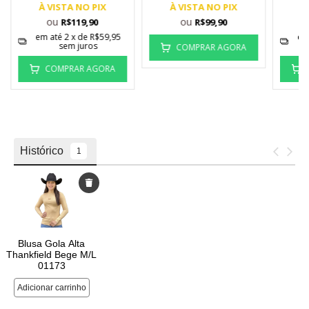
À VISTA NO PIX
À VISTA NO PIX
À
ou
ou
R$119,90
R$99,90
em até
2
x de
R$59,95
em
sem juros
COMPRAR AGORA
COMPRAR AGORA