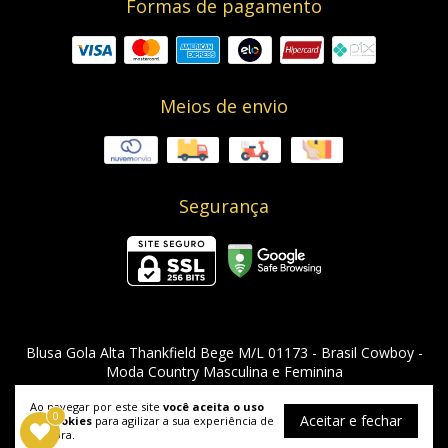
Formas de pagamento
Meios de envio
Segurança
Blusa Gola Alta Thankfield Bege M/L 01173
- Brasil Cowboy -
Moda Country Masculina e Feminina
©2026. Brasil Cowboy - 08955912000129. Todos os direitos reservados.
Ao navegar por este site
você aceita o uso
0
Aceitar e fechar
de cookies
para agilizar a sua experiência de
compra.