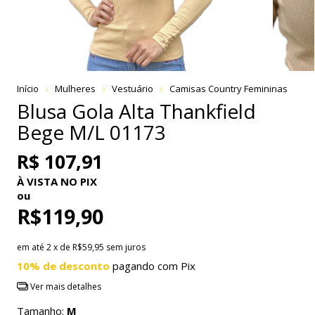
Início
Mulheres
Vestuário
Camisas Country Femininas
Blusa Gola Alta Thankfield
Bege M/L 01173
R$ 107,91
À VISTA NO PIX
ou
R$119,90
em até
2
x de
R$59,95
sem juros
10% de desconto
pagando com Pix
Ver mais detalhes
Tamanho:
M