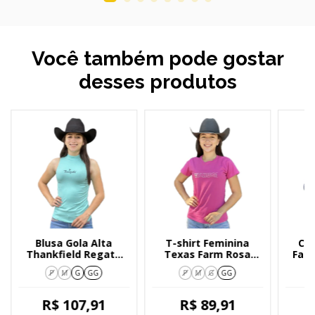
Você também pode gostar
desses produtos
Blusa Gola Alta
T-shirt Feminina
Ca
Thankfield Regata
Texas Farm Rosa
Far
01179
CF267
Xadr
P
M
G
GG
P
M
G
GG
R$ 107,91
R$ 89,91