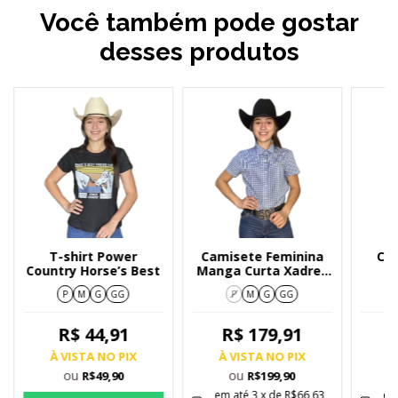
Você também pode gostar
desses produtos
T-shirt Power
Camisete Feminina
Ca
Country Horse’s Best
Manga Curta Xadrez
F
Medio Azul 212/2
Xadr
P
M
G
GG
P
M
G
GG
R$ 44,91
R$ 179,91
À VISTA NO PIX
À VISTA NO PIX
À
ou
ou
R$49,90
R$199,90
em até
3
x de
R$66,63
em