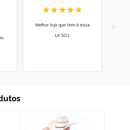
Melhor loja que tem é essa
Q
Atend
LK SO2
o.
cord
enco
C
dutos