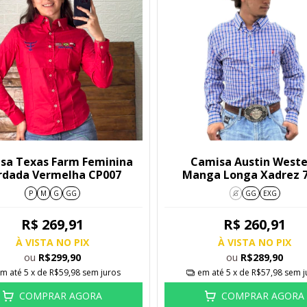
sa Texas Farm Feminina
Camisa Austin Weste
rdada Vermelha CP007
Manga Longa Xadrez 
P
M
G
GG
G
GG
EXG
R$ 269,91
R$ 260,91
À VISTA NO PIX
À VISTA NO PIX
ou
ou
R$299,90
R$289,90
m até
5
x de
R$59,98
sem juros
em até
5
x de
R$57,98
sem j
COMPRAR AGORA
COMPRAR AGORA