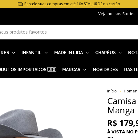
ENTREGA GARANTIDA e envio rápido!
Veja nossos Stories
ERES
INFANTIL
MADE IN LIDA
CHAPÉUS
BOT
DUTOS IMPORTADOS 🇺🇸
MARCAS
NOVIDADES
RAST
Início
Homen
Camisa
Manga 
R$ 179,
À VISTA NO P
ou