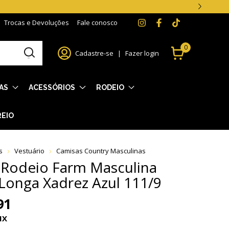
Trocas e Devoluções
Fale conosco
0
Cadastre-se
|
Fazer login
AS
ACESSÓRIOS
RODEIO
REIO
s
Vestuário
Camisas Country Masculinas
 Rodeio Farm Masculina
Longa Xadrez Azul 111/9
91
IX