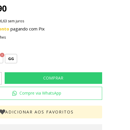
90
6,63
sem juros
onto
pagando com Pix
lhes
GG
Compre via WhatsApp
ADICIONAR AOS FAVORITOS