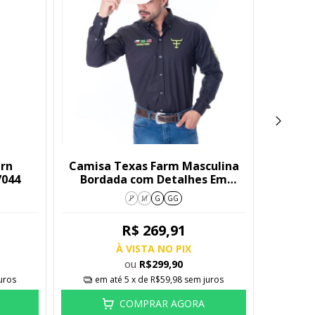
rn
Camisa Texas Farm Masculina
Cami
7044
Bordada com Detalhes Em
Verde CP007
P
M
G
GG
R$ 269,91
À VISTA NO PIX
ou
R$299,90
uros
em até
5
x de
R$59,98
sem juros
em
COMPRAR AGORA