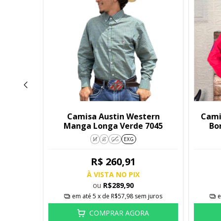
tern
Camisa Austin Western
Cami
nga
Manga Longa Verde 7045
Bo
M
G
GG
EXG
R$ 260,91
À VISTA NO PIX
ou
R$289,90
 juros
em até
5
x de
R$57,98
sem juros
e
A
COMPRAR AGORA