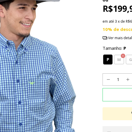
R$199,
em até
3
x de
R$6
10% de desc
Ver mais deta
Tamanho:
P
P
M
G