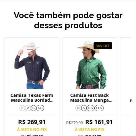
Você também pode gostar
desses produtos
36
%
OFF
Camisa Texas Farm
Camisa Fast Back
C
Masculina Bordada
Masculina Manga
We
com Detalhes Em
Longa Verde 7041
M
P
M
G
GG
M
G
GG
EXG
Verde CP007
R$ 269,91
R$ 161,91
R$279,90
À VISTA NO PIX
À VISTA NO PIX
À
ou
ou
R$299,90
R$179,90