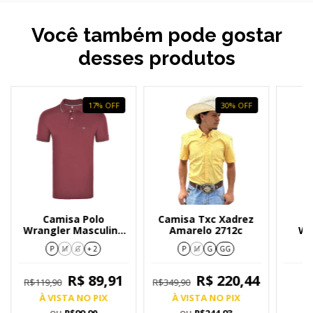
Você também pode gostar
desses produtos
17
%
OFF
30
%
OFF
Camisa Polo
Camisa Txc Xadrez
C
Wrangler Masculina
Amarelo 2712c
We
Vinho WM9040
Lon
P
M
G
+ 2
P
M
G
GG
R$ 89,91
R$ 220,44
R$119,90
R$349,90
À VISTA NO PIX
À VISTA NO PIX
À
ou
ou
R$99,90
R$244,93