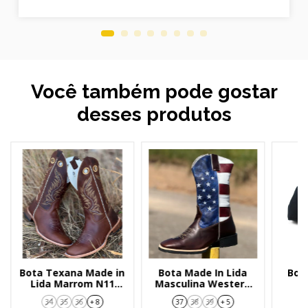
Você também pode gostar
desses produtos
Bota Texana Made in
Bota Made In Lida
Bon
Lida Marrom N11
Masculina Western
P
FOSSIL tabaco
USA Flex 1474
34
35
36
+ 8
37
38
39
+ 5