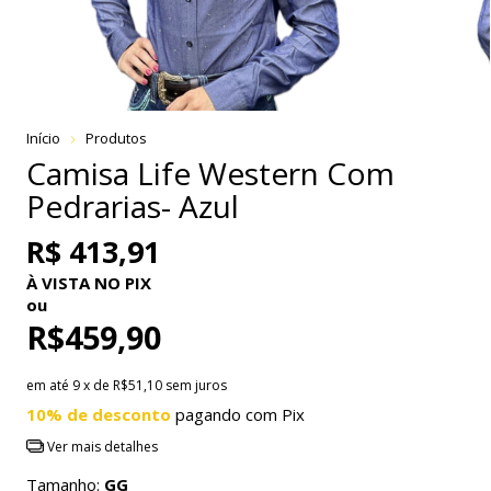
Início
Produtos
Camisa Life Western Com
Pedrarias- Azul
R$ 413,91
À VISTA NO PIX
ou
R$459,90
em até
9
x de
R$51,10
sem juros
10% de desconto
pagando com Pix
Ver mais detalhes
Tamanho:
GG