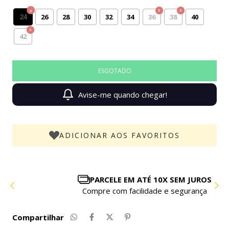
24
26
28
30
32
34
36
38
40
42
Avise-me quando chegar!
ADICIONAR AOS FAVORITOS
PARCELE EM ATÉ 10X SEM JUROS
Compre com facilidade e segurança
Compartilhar