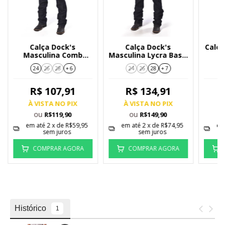
Calça Dock's
Calça Dock's
Calça
Masculina Comb
Masculina Lycra Basic
M
Extreme 2102 - 005
ETQ Couro 1407-043
West
24
26
28
+ 6
24
26
28
+ 7
R$ 107,91
R$ 134,91
À VISTA NO PIX
À VISTA NO PIX
À
ou
ou
R$119,90
R$149,90
em até
2
x de
R$59,95
em até
2
x de
R$74,95
em
sem juros
sem juros
COMPRAR AGORA
COMPRAR AGORA