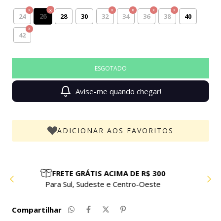
26
24
28
30
32
34
36
38
40
42
Avise-me quando chegar!
ADICIONAR AOS FAVORITOS
PARCELE EM ATÉ 10X SEM JUROS
Compre com facilidade e segurança
Compartilhar