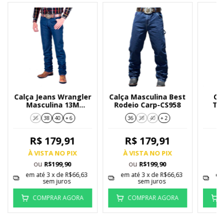
Calça Jeans Wrangler
Calça Masculina Best
Ca
Masculina 13M
Rodeio Carp-CS958
Te
Western Cowboy Cut
Bo
36
38
40
+ 6
36
38
40
+ 2
ZPW36
R$ 179,91
R$ 179,91
À VISTA NO PIX
À VISTA NO PIX
À
ou
ou
R$199,90
R$199,90
em até
3
x de
R$66,63
em até
3
x de
R$66,63
em
sem juros
sem juros
COMPRAR AGORA
COMPRAR AGORA