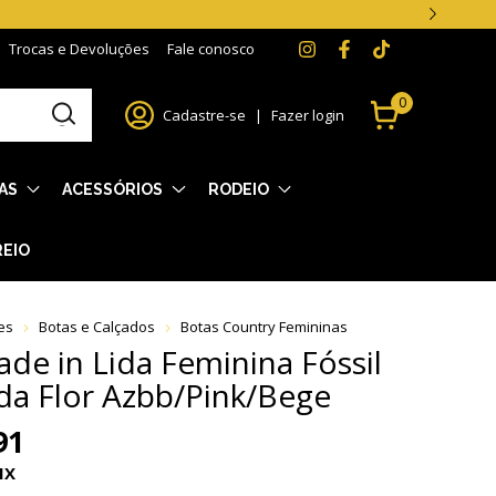
Trocas e Devoluções
Fale conosco
0
Cadastre-se
|
Fazer login
AS
ACESSÓRIOS
RODEIO
REIO
es
Botas e Calçados
Botas Country Femininas
de in Lida Feminina Fóssil
a Flor Azbb/Pink/Bege
91
IX