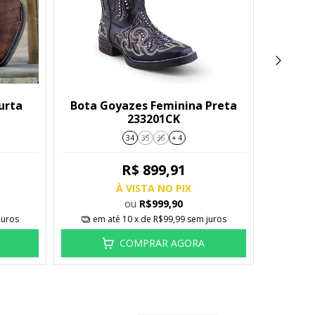
urta
Bota Goyazes Feminina Preta
Bota
233201CK
Femi
34
35
36
+ 4
R$ 899,91
À VISTA NO PIX
ou
R$999,90
juros
em até
10
x de
R$99,99
sem juros
em
COMPRAR AGORA