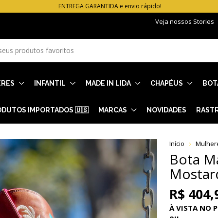
ENTREGA GARANTIDA e envio rápido!
Veja nossos Stories
ERES
INFANTIL
MADE IN LIDA
CHAPÉUS
BOT
DUTOS IMPORTADOS 🇺🇸
MARCAS
NOVIDADES
RAST
Início
Mulher
Bota Ma
Mostard
R$ 404,
À VISTA NO P
ou