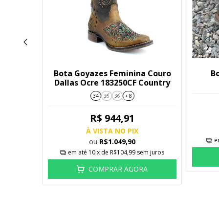
p Preto
Bota Goyazes Feminina Couro
B
405-CF
Dallas Ocre 183250CF Country
34
35
36
+ 8
R$ 944,91
À VISTA NO PIX
e
ou
R$1.049,90
m juros
em até
10
x de
R$104,99
sem juros
A
COMPRAR AGORA