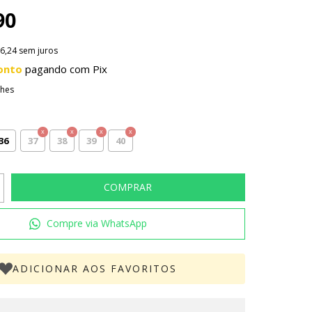
90
6,24
sem juros
onto
pagando com Pix
lhes
36
37
38
39
40
Compre via WhatsApp
ADICIONAR AOS FAVORITOS