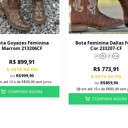
ota Goyazes Feminina
Bota Feminina Dallas F
Marrom 213206CF
Cor 233207-CF
34
35
36
+ 4
R$ 899,91
R$ 773,91
À VISTA NO PIX
ou
R$999,90
À VISTA NO PIX
m até
10
x de
R$99,99
sem juros
ou
R$859,90
em até
10
x de
R$85,99
sem 
COMPRAR AGORA
COMPRAR AGORA