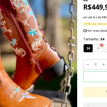
R$449,
em até
8
x de
R$5
10% de desc
Ver mais deta
Tamanho:
34
34
35