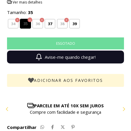
Ver mais detalhes
Tamanho:
35
35
34
36
37
38
39
Avise-me quando chegar!
ADICIONAR AOS FAVORITOS
PARCELE EM ATÉ 10X SEM JUROS
Compre com facilidade e segurança
Compartilhar