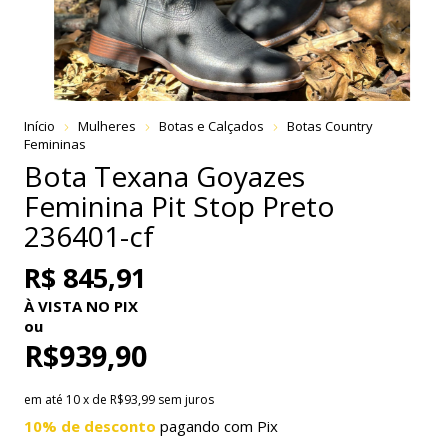
Início
Mulheres
Botas e Calçados
Botas Country
Femininas
Bota Texana Goyazes
Feminina Pit Stop Preto
236401-cf
R$ 845,91
À VISTA NO PIX
ou
R$939,90
em até
10
x de
R$93,99
sem juros
10% de desconto
pagando com Pix