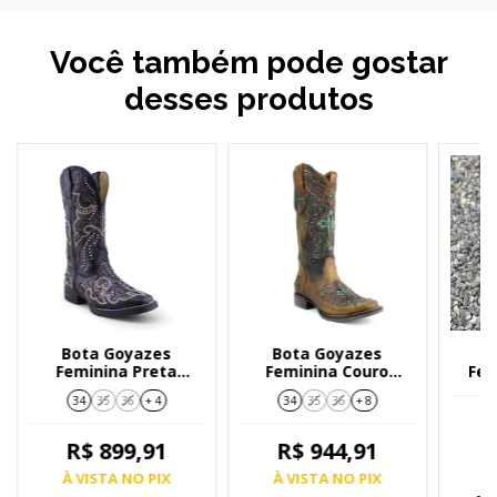
Você também pode gostar
desses produtos
Bota Goyazes
Bota Goyazes
B
Feminina Preta
Feminina Couro
Fem
233201CK
Dallas Ocre 183250CF
34
35
36
+ 4
34
35
36
+ 8
Country
R$ 899,91
R$ 944,91
À
À VISTA NO PIX
À VISTA NO PIX