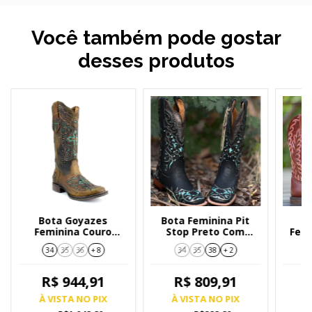
Você também pode gostar
desses produtos
Bota Goyazes
Bota Feminina Pit
B
Feminina Couro
Stop Preto Com
Femi
Dallas Ocre 183250CF
Detalhe Azul 236405-
34
35
36
+ 8
34
35
38
+ 2
Country
CF
R$ 944,91
R$ 809,91
À VISTA NO PIX
À VISTA NO PIX
À