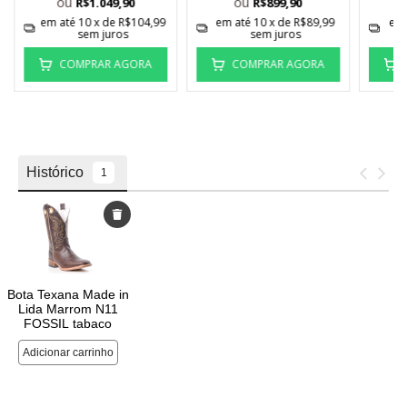
ou
ou
R$1.049,90
R$899,90
em até
10
x de
R$104,99
em até
10
x de
R$89,99
em
sem juros
sem juros
COMPRAR AGORA
COMPRAR AGORA