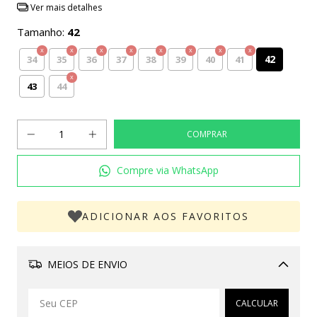
Ver mais detalhes
Tamanho:
42
42
34
35
36
37
38
39
40
41
43
44
Compre via WhatsApp
ADICIONAR AOS FAVORITOS
MEIOS DE ENVIO
Alterar CEP
CALCULAR