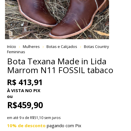
Início
Mulheres
Botas e Calçados
Botas Country
Femininas
Bota Texana Made in Lida
Marrom N11 FOSSIL tabaco
R$ 413,91
À VISTA NO PIX
ou
R$459,90
em até
9
x de
R$51,10
sem juros
10% de desconto
pagando com Pix