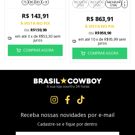
75
80
85
+ 8
38(30X36
40(32X36
44(34X44
+
USA)
USA)
USA)
3
R$ 143,91
R$ 863,91
À VISTA NO PIX
À VISTA NO PIX
ou
R$159,90
ou
R$959,90
em até
3
x de
R$53,30
sem
em até
10
x de
R$95,99
sem
juros
juros
COMPRAR AGORA
COMPRAR AGORA
Receba nossas novidades por e-mail
Cadastre-se e fique por dentro