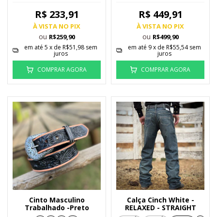
R$ 233,91
R$ 449,91
À VISTA NO PIX
À VISTA NO PIX
ou
ou
R$259,90
R$499,90
em até
5
x de
R$51,98
sem
em até
9
x de
R$55,54
sem
juros
juros
COMPRAR AGORA
COMPRAR AGORA
Cinto Masculino
Calça Cinch White -
Trabalhado -Preto
RELAXED - STRAIGHT