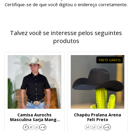
Certifique-se de que você digitou o endereço corretamente.
Talvez você se interesse pelos seguintes
produtos
FRETE GRÁTIS
Camisa Aurochs
Chapéu Pralana Arena
Masculina Sarja Manga
Felt Preto
Curta Preta - 9217546
P
M
G
+ 4
54
55
56
+ 6