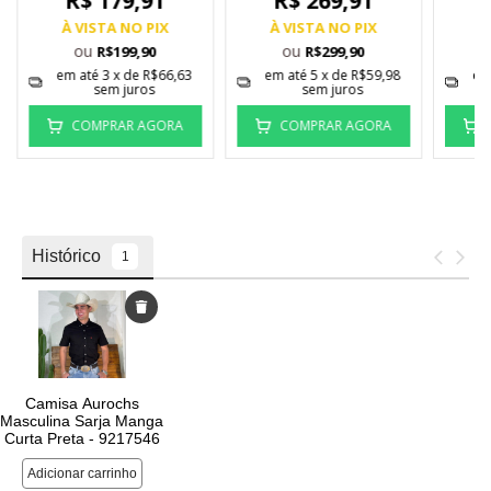
R$ 179,91
R$ 269,91
À VISTA NO PIX
À VISTA NO PIX
À
ou
ou
R$199,90
R$299,90
em até
3
x de
R$66,63
em até
5
x de
R$59,98
em
sem juros
sem juros
COMPRAR AGORA
COMPRAR AGORA