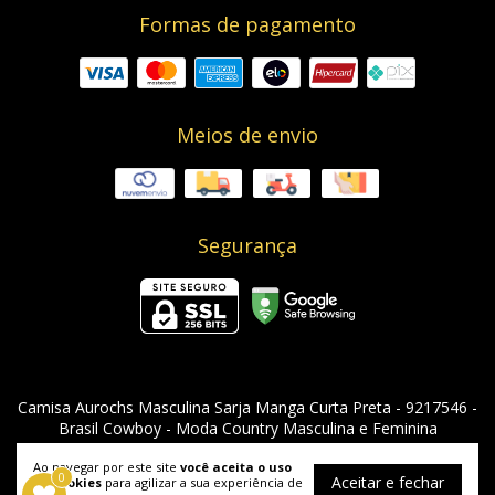
Formas de pagamento
Meios de envio
Segurança
Camisa Aurochs Masculina Sarja Manga Curta Preta - 9217546
-
Brasil Cowboy - Moda Country Masculina e Feminina
©2026. Brasil Cowboy - 08955912000129. Todos os direitos reservados.
Ao navegar por este site
você aceita o uso
0
Aceitar e fechar
de cookies
para agilizar a sua experiência de