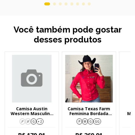
Você também pode gostar
desses produtos
Camisa Austin
Camisa Texas Farm
Western Masculina
Feminina Bordada
Mas
Manga Longa Azul 02
Vermelha CP007
Cur
P
M
G
+ 2
P
M
G
GG