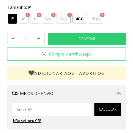
Tamanho:
P
P
M
G
GG
3GG
4GG
5GG
Compre via WhatsApp
ADICIONAR AOS FAVORITOS
MEIOS DE ENVIO
Alterar CEP
CALCULAR
Não sei meu CEP