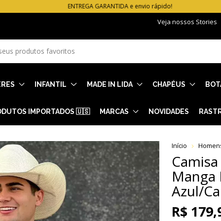
ENTREGA GARANTIDA e envio rápido!
Veja nossos Stories
ERES
INFANTIL
MADE IN LIDA
CHAPÉUS
BOT
DUTOS IMPORTADOS 🇺🇸
MARCAS
NOVIDADES
RAST
Início
Homen
Camisa
Manga 
Azul/Ca
R$ 179,