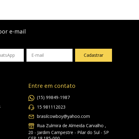
por e-mail
Entre em contato
(15) 99849-1987
s
15 981112023
brasilcowboy@yahoo.com
Rua Zulmira de Almeida Carvalho ,
20 - Jardim Campestre - Pilar do Sul - SP
CEP 18.185-000