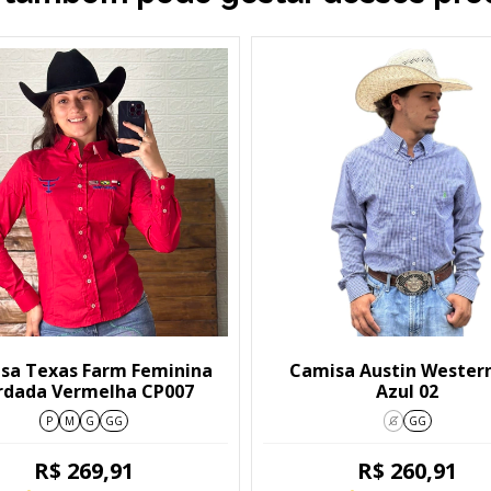
sa Texas Farm Feminina
Camisa Austin Wester
rdada Vermelha CP007
Azul 02
P
M
G
GG
G
GG
R$ 269,91
R$ 260,91