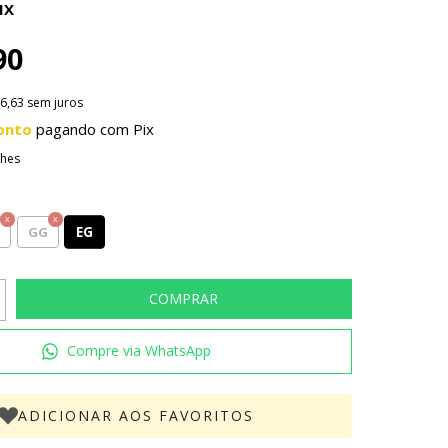
IX
90
6,63
sem juros
onto
pagando com Pix
lhes
EG
GG
Compre via WhatsApp
ADICIONAR AOS FAVORITOS