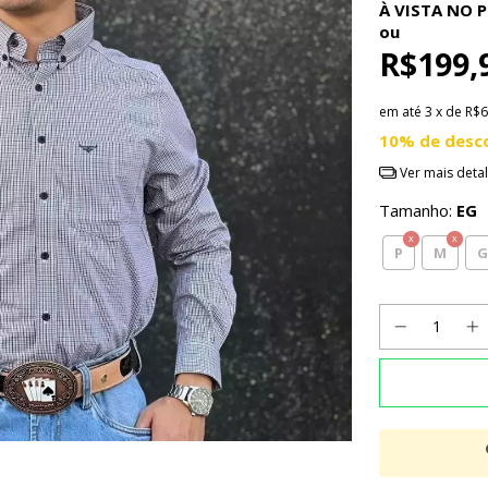
À VISTA NO P
ou
R$199,
em até
3
x de
R$6
10% de desc
Ver mais deta
Tamanho:
EG
P
M
G