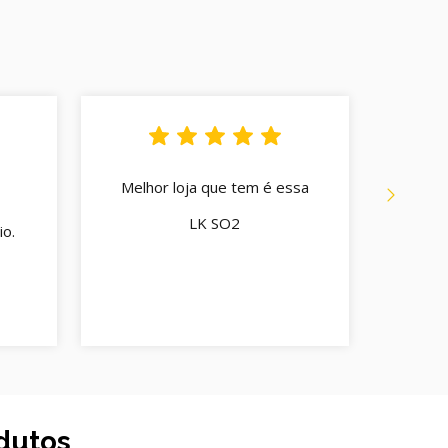
Melhor loja que tem é essa
Q
Atend
LK SO2
o.
cord
enco
C
dutos