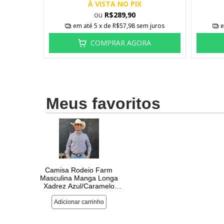
À VISTA NO PIX
ou
R$289,90
em até
5
x de
R$57,98
sem juros
e
A
COMPRAR AGORA