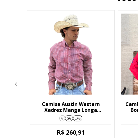
17
%
OFF
ler
Camisa Austin Western
Cami
9040
Xadrez Manga Longa
Bo
Vermelha
G
GG
EXG
1
R$ 260,91