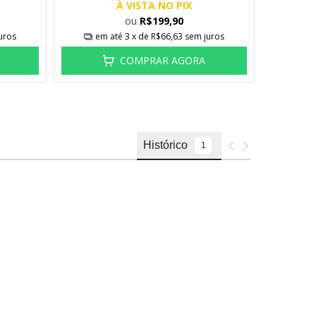
À VISTA NO PIX
ou
R$199,90
uros
em até
3
x de
R$66,63
sem juros
em
COMPRAR AGORA