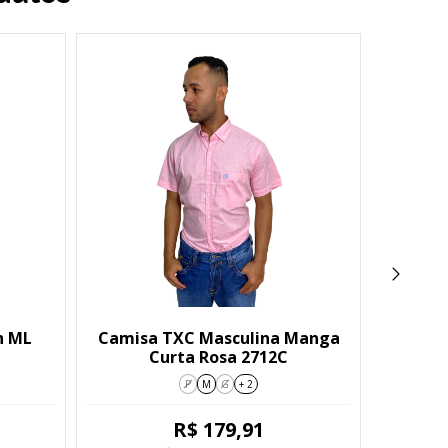
n ML
Camisa TXC Masculina Manga
Cam
Curta Rosa 2712C
Mascu
P
M
G
+ 2
R$ 179,91