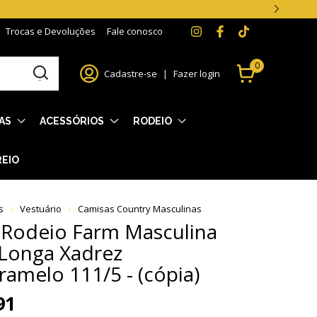
Trocas e Devoluções
Fale conosco
0
Cadastre-se
|
Fazer login
AS
ACESSÓRIOS
RODEIO
REIO
s
Vestuário
Camisas Country Masculinas
 Rodeio Farm Masculina
Longa Xadrez
ramelo 111/5 - (cópia)
91