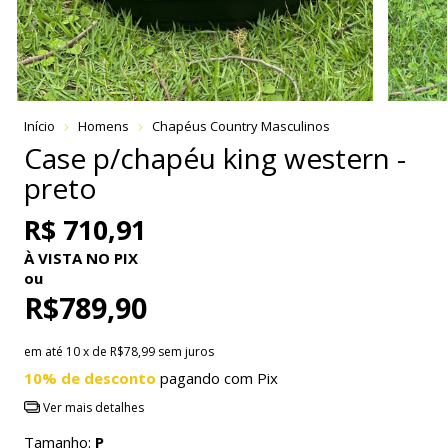
Início
Homens
Chapéus Country Masculinos
Case p/chapéu king western -
preto
R$ 710,91
À VISTA NO PIX
ou
R$789,90
em até
10
x de
R$78,99
sem juros
10% de desconto
pagando com Pix
Ver mais detalhes
Tamanho:
P