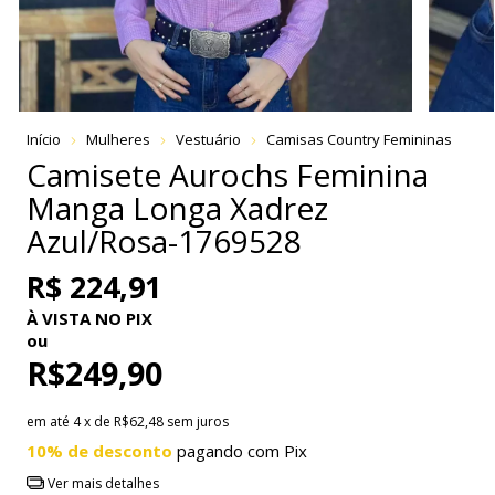
Início
Mulheres
Vestuário
Camisas Country Femininas
Camisete Aurochs Feminina
Manga Longa Xadrez
Azul/Rosa-1769528
R$ 224,91
À VISTA NO PIX
ou
R$249,90
em até
4
x de
R$62,48
sem juros
10% de desconto
pagando com Pix
Ver mais detalhes