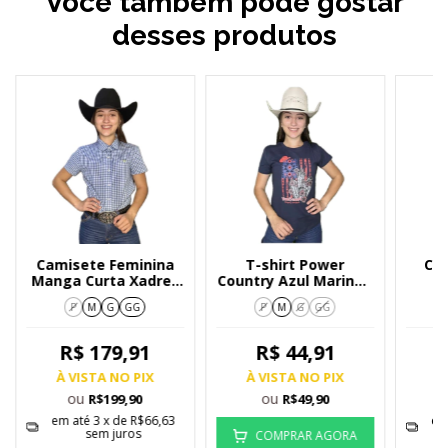
Você também pode gostar
desses produtos
Camisete Feminina
T-shirt Power
Ca
Manga Curta Xadrez
Country Azul Marinho
F
Medio Azul 212/2
Cacto
Xadr
P
M
G
GG
P
M
G
GG
R$ 179,91
R$ 44,91
À VISTA NO PIX
À VISTA NO PIX
À
ou
ou
R$199,90
R$49,90
em até
3
x de
R$66,63
em
sem juros
COMPRAR AGORA