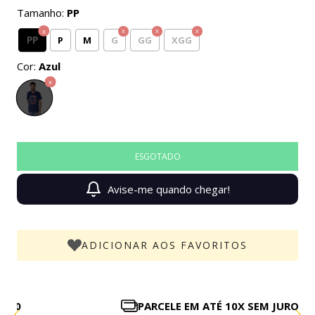
Tamanho:
PP
PP
P
M
G
GG
XGG
Cor:
Azul
Avise-me quando chegar!
ADICIONAR AOS FAVORITOS
PARCELE EM ATÉ 10X SEM JUROS