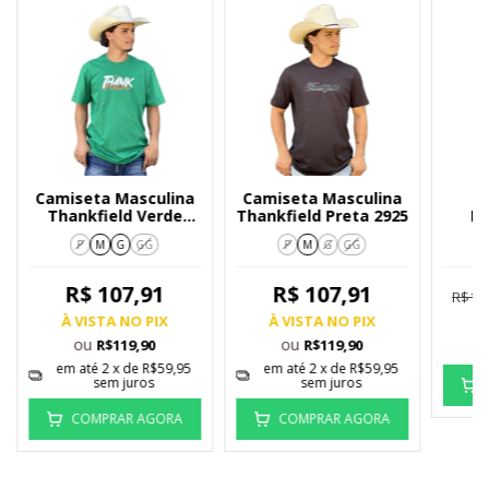
Camiseta Masculina
Camiseta Masculina
C
Thankfield Verde
Thankfield Preta 2925
Ma
Com Detakhes 2964
Ma
P
M
G
GG
P
M
G
GG
R$ 107,91
R$ 107,91
R$11
À VISTA NO PIX
À VISTA NO PIX
À
ou
ou
R$119,90
R$119,90
em até
2
x de
R$59,95
em até
2
x de
R$59,95
sem juros
sem juros
COMPRAR AGORA
COMPRAR AGORA