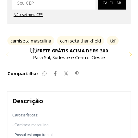
CALCULAR
Não sei meu CEP
camiseta masculina
camiseta thankfield
tkf
PARCELE EM ATÉ 10X SEM JUROS
Compre com facilidade e segurança
Compartilhar
Descrição
Carcaterísticas:
- Camiseta masculina
- Possui estampa frontal