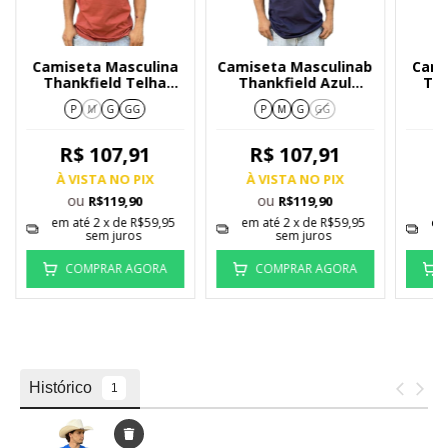
Camiseta Masculina
Camiseta Masculinab
Cami
Thankfield Telha
Thankfield Azul
Tha
2942
Marinho 3006
Com 
P
M
G
GG
P
M
G
GG
R$ 107,91
R$ 107,91
À VISTA NO PIX
À VISTA NO PIX
À
ou
ou
R$119,90
R$119,90
em até
2
x de
R$59,95
em até
2
x de
R$59,95
em
sem juros
sem juros
COMPRAR AGORA
COMPRAR AGORA