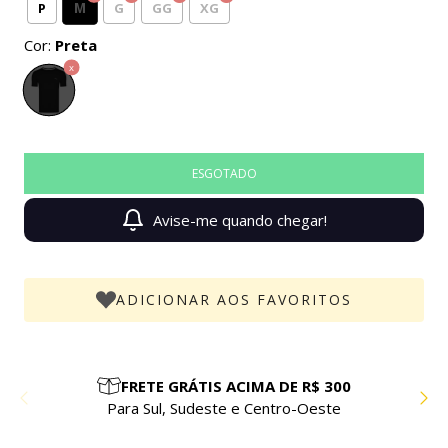
M
P
G
GG
XG
Cor:
Preta
Avise-me quando chegar!
ADICIONAR AOS FAVORITOS
 300
PARCELE EM ATÉ 10X SEM JUROS
ste
Compre com facilidade e segurança