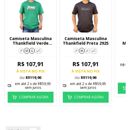
Camiseta Masculina
Camiseta Masculina
C
Thankfield Verde
Thankfield Preta 2925
Mas
Com Detakhes 2964
B
P
M
G
GG
P
M
G
GG
R$ 107,91
R$ 107,91
R$11
À VISTA NO PIX
À VISTA NO PIX
À
ou
ou
R$119,90
R$119,90
em até
2
x de
R$59,95
em até
2
x de
R$59,95
sem juros
sem juros
COMPRAR AGORA
COMPRAR AGORA