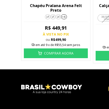
Chapéu Pralana Arena Felt
Calça
Preto
54
55
56
+ 6
38(30
USA
R$ 449,91
À VISTA NO PIX
ou
R$499,90
em até
9
x de
R$55,54
sem juros
e
COMPRAR AGORA