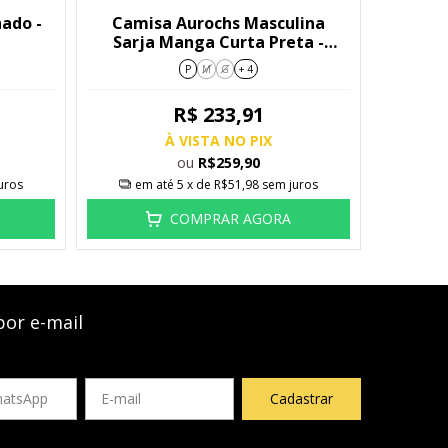
ado -
Camisa Aurochs Masculina
Sarja Manga Curta Preta -
9217546
P
M
G
+ 4
R$ 233,91
À VISTA NO PIX
ou
R$259,90
uros
em até
5
x de
R$51,98
sem juros
COMPRAR AGORA
por e-mail