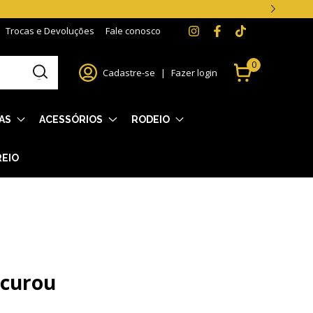
Trocas e Devoluções
Fale conosco
0
Cadastre-se
|
Fazer login
AS
ACESSÓRIOS
RODEIO
REIO
ocurou