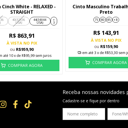
 Cinch White - RELAXED -
Cinto Masculino Trabalh
STRAIGHT
Preto
X36
40(32X36
44(34X44
+
75
80
85
+ 8
)
USA)
USA)
3
R$ 143,91
R$ 863,91
À VISTA NO PIX
À VISTA NO PIX
ou
R$159,90
ou
R$959,90
em até
3
x de
R$53,30
sem j
m até
10
x de
R$95,99
sem juros
COMPRAR AGORA
COMPRAR AGORA
Receba nossas novidades 
Cadastre-se e fique por dentro