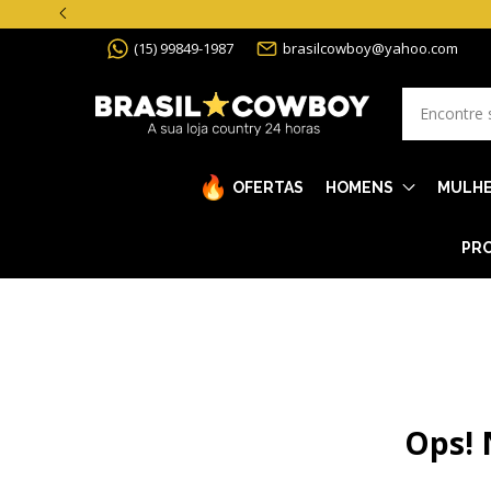
(15) 99849-1987
brasilcowboy@yahoo.com
OFERTAS
HOMENS
MULH
PRO
Ops! 