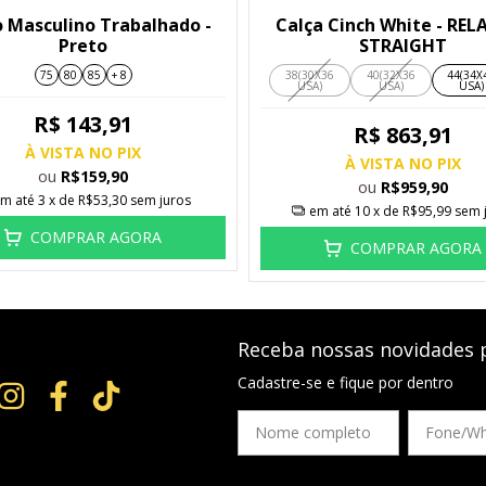
o Masculino Trabalhado -
Calça Cinch White - REL
Preto
STRAIGHT
75
80
85
+ 8
38(30X36
40(32X36
44(34X
USA)
USA)
USA)
R$ 143,91
R$ 863,91
À VISTA NO PIX
À VISTA NO PIX
ou
R$159,90
ou
R$959,90
m até
3
x de
R$53,30
sem juros
em até
10
x de
R$95,99
sem 
COMPRAR AGORA
COMPRAR AGORA
Receba nossas novidades 
Cadastre-se e fique por dentro