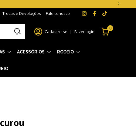
Trocas e Devoluções
Fale conosco
0
Cadastre-se
|
Fazer login
AS
ACESSÓRIOS
RODEIO
REIO
ocurou