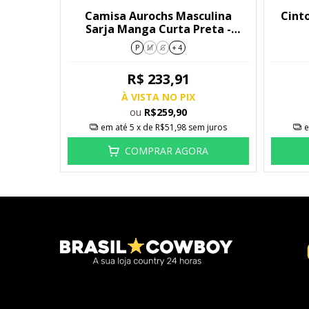
Camisa Aurochs Masculina
Cint
Sarja Manga Curta Preta -
9217546
P
M
G
+ 4
R$ 233,91
À VISTA NO PIX
ou
R$259,90
em até
5
x de
R$51,98
sem juros
e
COMPRAR AGORA