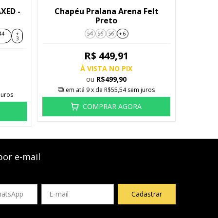
AXED -
Chapéu Pralana Arena Felt
Preto
44
+
54
55
56
+ 6
3
R$ 449,91
À VISTA NO PIX
ou
R$499,90
em até
9
x de
R$55,54
sem juros
juros
COMPRAR AGORA
por e-mail