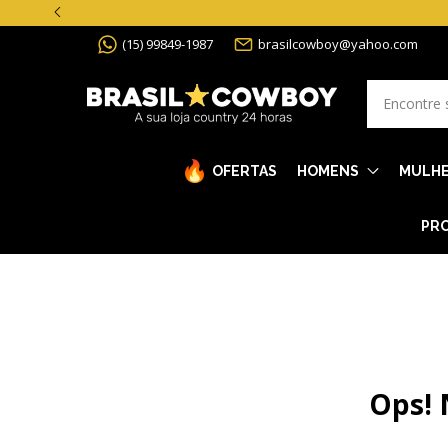
(15) 99849-1987
brasilcowboy@yahoo.com
OFERTAS
HOMENS
MULH
PRO
Ops! 