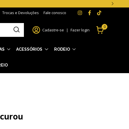
Trocas e Devoluções
Fale conosco
0
Cadastre-se
|
Fazer login
AS
ACESSÓRIOS
RODEIO
REIO
ocurou