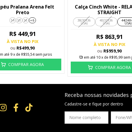
péu Pralana Arena Felt
Calça Cinch White - REL
Preto
STRAIGHT
54
55
56
+ 6
38(30X36
40(32X36
44(34X
USA)
USA)
USA)
R$ 449,91
R$ 863,91
À VISTA NO PIX
À VISTA NO PIX
ou
R$499,90
ou
R$959,90
m até
9
x de
R$55,54
sem juros
em até
10
x de
R$95,99
sem 
COMPRAR AGORA
COMPRAR AGORA
Receba nossas novidades 
Cadastre-se e fique por dentro