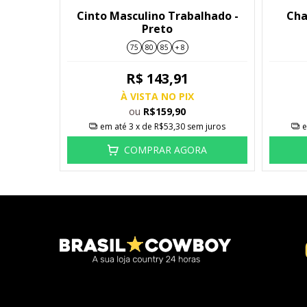
Cinto Masculino Trabalhado -
Cha
Preto
75
80
85
+ 8
R$ 143,91
À VISTA NO PIX
ou
R$159,90
em até
3
x de
R$53,30
sem juros
e
COMPRAR AGORA