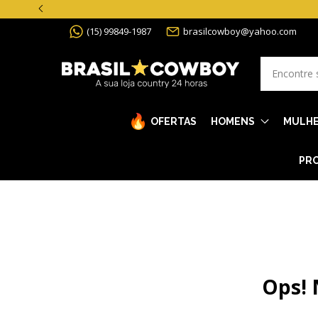
(15) 99849-1987
brasilcowboy@yahoo.com
OFERTAS
HOMENS
MULH
PRO
Ops! 