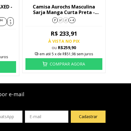
AXED -
Camisa Aurochs Masculina
Sarja Manga Curta Preta -
9217546
44
+
P
M
G
+ 4
3
R$ 233,91
À VISTA NO PIX
ou
R$259,90
em até
5
x de
R$51,98
sem juros
juros
COMPRAR AGORA
por e-mail