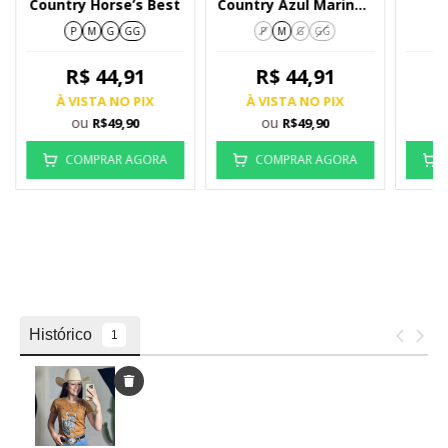
Country Horse’s Best
Country Azul Marinho
C
Cacto
P
M
G
GG
P
M
G
GG
R$ 44,91
R$ 44,91
À VISTA NO PIX
À VISTA NO PIX
À
ou
ou
R$49,90
R$49,90
COMPRAR AGORA
COMPRAR AGORA