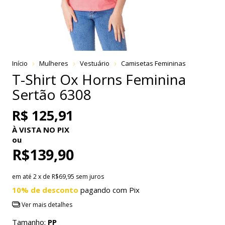
Início
Mulheres
Vestuário
Camisetas Femininas
T-Shirt Ox Horns Feminina
Sertão 6308
R$ 125,91
À VISTA NO PIX
ou
R$139,90
em até
2
x de
R$69,95
sem juros
10% de desconto
pagando com Pix
Ver mais detalhes
Tamanho:
PP