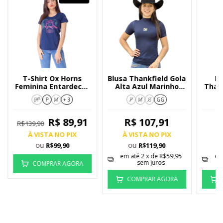
T-Shirt Ox Horns
Blusa Thankfield Gola
Bl
Feminina Entardecer
Alta Azul Marinho
Than
6295
01186
PP
P
M
+ 3
P
M
G
GG
R$ 89,91
R$ 107,91
R$139,90
À VISTA NO PIX
À VISTA NO PIX
À
ou
ou
R$99,90
R$119,90
em até
2
x de
R$59,95
em
sem juros
COMPRAR AGORA
COMPRAR AGORA