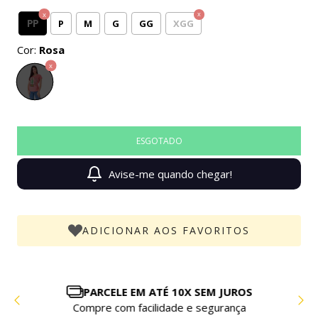
PP
P
M
G
GG
XGG
Cor:
Rosa
Avise-me quando chegar!
ADICIONAR AOS FAVORITOS
PARCELE EM ATÉ 10X SEM JUROS
Compre com facilidade e segurança