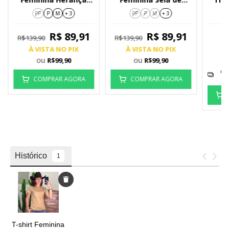
6304
Flores 6289
PP
P
M
+ 3
PP
P
M
+ 3
R$ 89,91
R$ 89,91
R$139,90
R$139,90
À VISTA NO PIX
À VISTA NO PIX
À
ou
ou
R$99,90
R$99,90
em
COMPRAR AGORA
COMPRAR AGORA