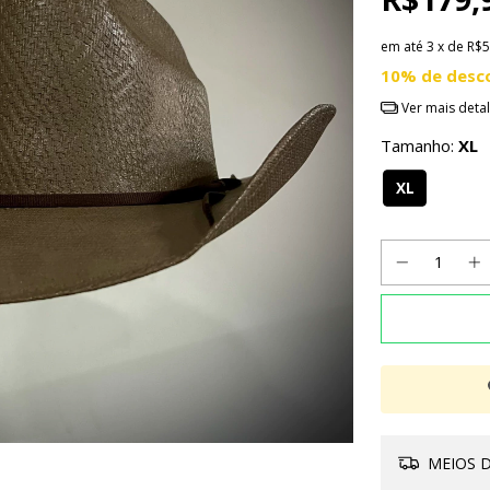
em até
3
x de
R$5
10% de desc
Ver mais deta
Tamanho:
XL
XL
MEIOS D