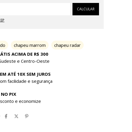
Alterar CEP
CALCULAR
CEP
ido
chapeu marrom
chapeu radar
ÁTIS ACIMA DE R$ 300
 Sudeste e Centro-Oeste
 EM ATÉ 10X SEM JUROS
om facilidade e segurança
 NO PIX
sconto e economize
r