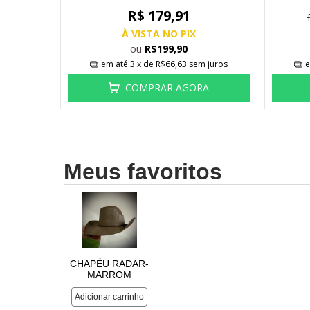
R$ 179,91
À VISTA NO PIX
ou
R$199,90
 juros
em até
3
x de
R$66,63
sem juros
e
A
COMPRAR AGORA