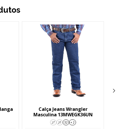
dutos
Manga
Calça Jeans Wrangler
Calça 
Masculina 13MWEGK36UN
Basi
27
29
32
+ 2