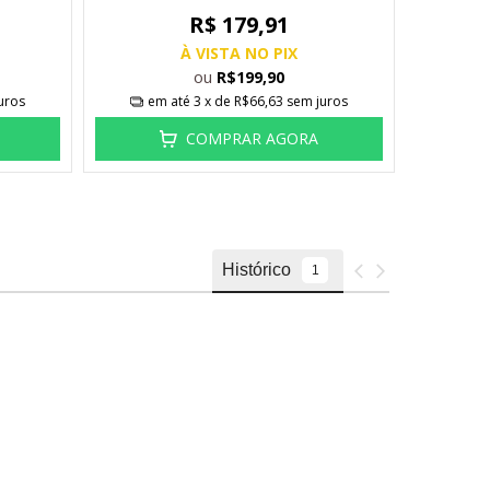
R$ 179,91
À VISTA NO PIX
ou
R$199,90
uros
em até
3
x de
R$66,63
sem juros
em
COMPRAR AGORA