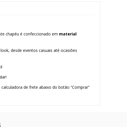
 este chapéu é confeccionado em
material
look, desde eventos casuais até ocasiões
il
dar!
a calculadora de frete abaixo do botão “Comprar”
s