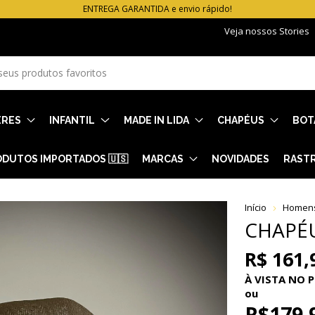
ENTREGA GARANTIDA e envio rápido!
Veja nossos Stories
ERES
INFANTIL
MADE IN LIDA
CHAPÉUS
BOT
DUTOS IMPORTADOS 🇺🇸
MARCAS
NOVIDADES
RAST
Início
Homen
CHAPÉ
R$ 161,
À VISTA NO P
ou
R$179,