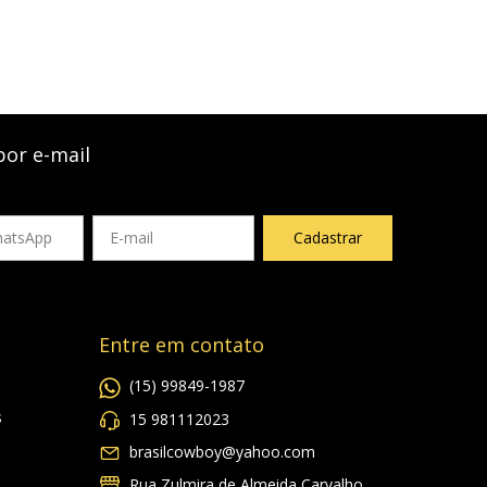
por e-mail
Entre em contato
(15) 99849-1987
s
15 981112023
brasilcowboy@yahoo.com
Rua Zulmira de Almeida Carvalho ,