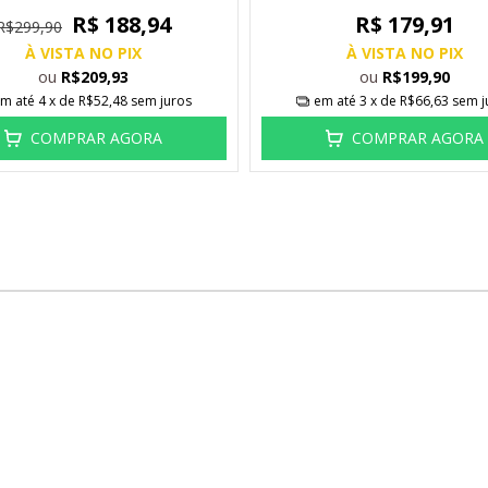
R$ 188,94
R$ 179,91
R$299,90
À VISTA NO PIX
À VISTA NO PIX
ou
ou
R$209,93
R$199,90
m até
4
x de
R$52,48
sem juros
em até
3
x de
R$66,63
sem j
COMPRAR AGORA
COMPRAR AGORA