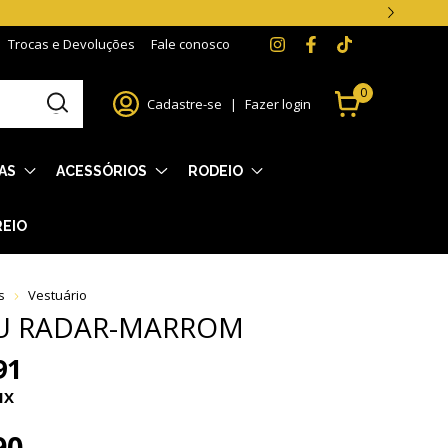
Trocas e Devoluções
Fale conosco
0
Cadastre-se
|
Fazer login
AS
ACESSÓRIOS
RODEIO
REIO
s
Vestuário
U RADAR-MARROM
91
IX
90