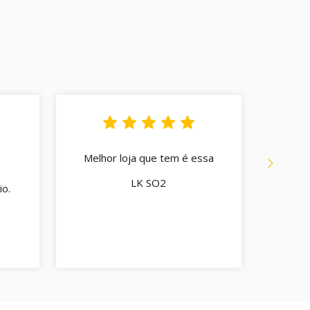
Melhor loja que tem é essa
Q
Atend
LK SO2
o.
cord
enco
C