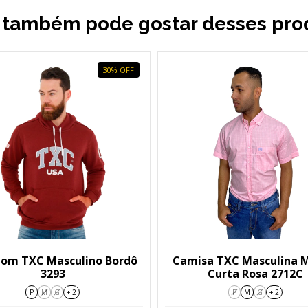
 também pode gostar desses pro
30
%
OFF
om TXC Masculino Bordô
Camisa TXC Masculina 
3293
Curta Rosa 2712C
P
M
G
+ 2
P
M
G
+ 2