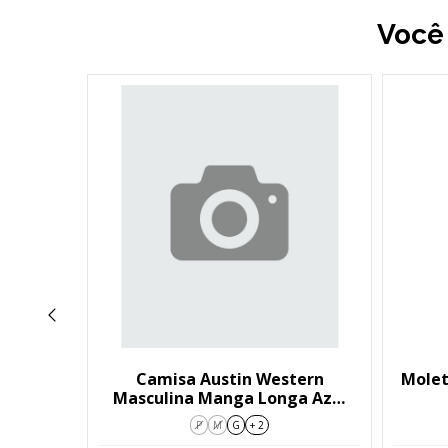
Você
 Indigo
Camisa Austin Western
Molet
05
Masculina Manga Longa Azul
02
P
M
G
+ 2