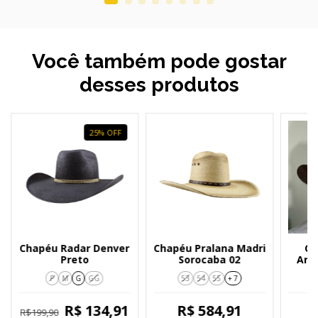
Você também pode gostar
desses produtos
25
%
OFF
Chapéu Radar Denver
Chapéu Pralana Madri
Ch
Preto
Sorocaba 02
Are
P
M
G
GG
53
54
55
+ 7
R$ 134,91
R$ 584,91
R$199,90