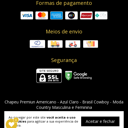
Formas de pagamento
Meios de envio
Segurança
Chapeu Premiun Americano - Azul Claro
- Brasil Cowboy - Moda
Country Masculina e Feminina
©2026. Brasil Cowboy - 08955912000129. Todos os direitos reservados.
Ao navegar por este site
você aceita o uso
0
Aceitar e fechar
de cookies
para agilizar a sua experiência de
compra.