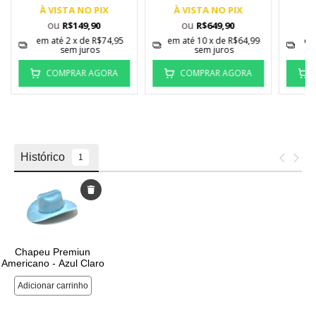
À VISTA NO PIX
À VISTA NO PIX
À
ou
ou
R$149,90
R$649,90
em até
2
x de
R$74,95
em até
10
x de
R$64,99
em
sem juros
sem juros
COMPRAR AGORA
COMPRAR AGORA