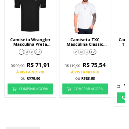
Camiseta Wrangler
Camiseta TXC
Cami
Masculina Preta
Masculina Classic
Tha
WM5503
Branca 19570
Com 
P
M
G
+ 2
P
M
G
+ 2
R$ 71,91
R$ 75,54
R$99,90
R$119,90
À VISTA NO PIX
À VISTA NO PIX
À
ou
ou
R$79,90
R$83,93
em
COMPRAR AGORA
COMPRAR AGORA