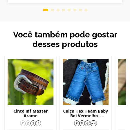
Você também pode gostar
desses produtos
Cinto Inf Master
Calça Tex Team Baby
C
Arame
Boi Vermelho -
I
Amaciada
TRA
1
2
3
4
P
M
G
+ 4