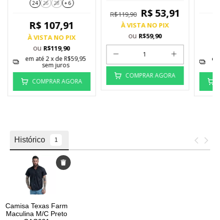
24
26
28
+ 6
Red
R$ 53,91
R$119,90
R$ 107,91
À VISTA NO PIX
ou
R$59,90
À VISTA NO PIX
À
ou
R$119,90
em até
2
x de
R$59,95
em
sem juros
COMPRAR AGORA
COMPRAR AGORA