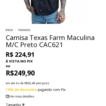
Início
Homens
Camisa Texas Farm Maculina
M/C Preto CAC621
R$ 224,91
À VISTA NO PIX
ou
R$249,90
em até
4
x de
R$62,48
sem juros
10% de desconto
pagando com Pix
Ver mais detalhes
Tamanho:
P