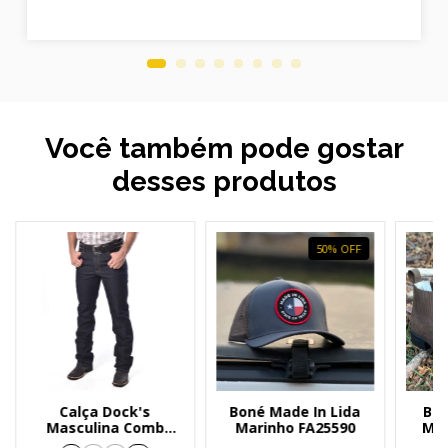
Você também pode gostar
desses produtos
50
%
OFF
Calça Dock's
Boné Made In Lida
Bot
Masculina Comb
Marinho FA25590
Mad
Extreme 2102 - 005
D