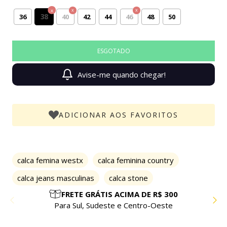
38
36
40
42
44
46
48
50
Avise-me quando chegar!
ADICIONAR AOS FAVORITOS
calca femina westx
calca feminina country
calca jeans masculinas
calca stone
PARCELE EM ATÉ 10X SEM JUROS
Compre com facilidade e segurança