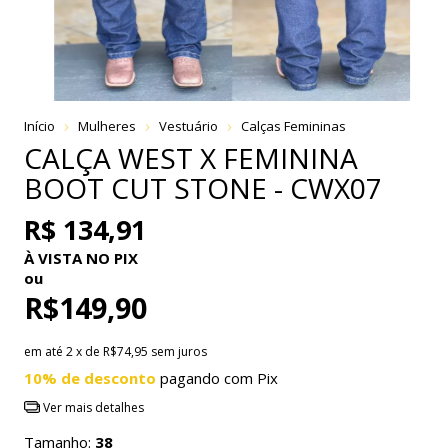
Início
Mulheres
Vestuário
Calças Femininas
CALÇA WEST X FEMININA
BOOT CUT STONE - CWX07
R$ 134,91
À VISTA NO PIX
ou
R$149,90
em até
2
x de
R$74,95
sem juros
10% de desconto
pagando com Pix
Ver mais detalhes
Tamanho:
38