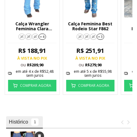
Calça Wrangler
Calça Feminina Best
C
Feminina Clara
Rodeio Star F862
Im
WF2038
36
38
40
+ 4
36
38
40
+ 3
R$ 188,91
R$ 251,91
À VISTA NO PIX
À VISTA NO PIX
À
ou
ou
R$209,90
R$279,90
em até
4
x de
R$52,48
em até
5
x de
R$55,98
em
sem juros
sem juros
COMPRAR AGORA
COMPRAR AGORA