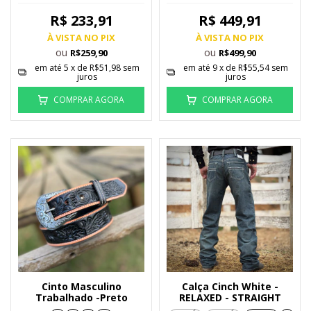
R$ 233,91
R$ 449,91
À VISTA NO PIX
À VISTA NO PIX
ou
ou
R$259,90
R$499,90
em até
5
x de
R$51,98
sem
em até
9
x de
R$55,54
sem
juros
juros
COMPRAR AGORA
COMPRAR AGORA
Cinto Masculino
Calça Cinch White -
Trabalhado -Preto
RELAXED - STRAIGHT