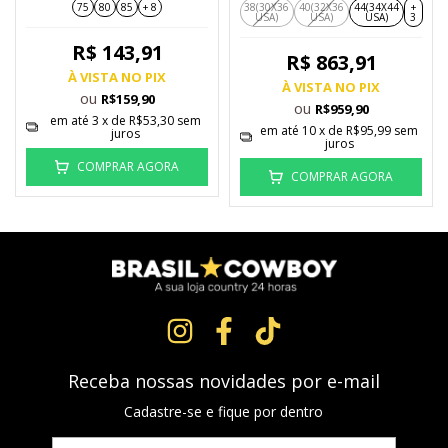
75
80
85
+ 8
38(30X36
40(32X36
44(34X44
+
USA)
USA)
USA)
3
R$ 143,91
R$ 863,91
À VISTA NO PIX
À VISTA NO PIX
ou
R$159,90
ou
R$959,90
em até
3
x de
R$53,30
sem
em até
10
x de
R$95,99
sem
juros
juros
COMPRAR AGORA
COMPRAR AGORA
Receba nossas novidades por e-mail
Cadastre-se e fique por dentro