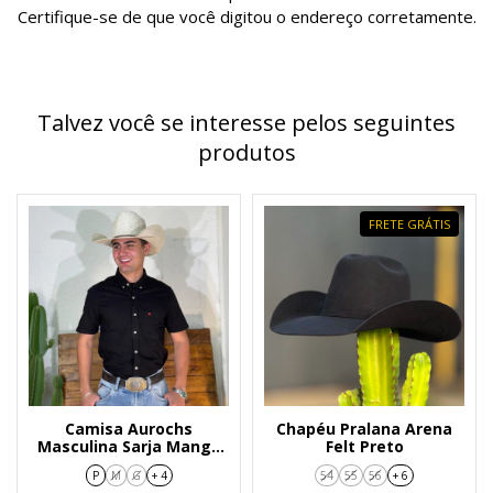
Certifique-se de que você digitou o endereço corretamente.
Talvez você se interesse pelos seguintes
produtos
FRETE GRÁTIS
Camisa Aurochs
Chapéu Pralana Arena
Masculina Sarja Manga
Felt Preto
Curta Preta - 9217546
P
M
G
+ 4
54
55
56
+ 6