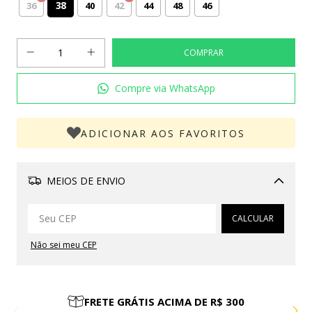
38
36
40
42
44
48
46
Compre via WhatsApp
ADICIONAR AOS FAVORITOS
MEIOS DE ENVIO
Alterar CEP
CALCULAR
Não sei meu CEP
PARCELE EM ATÉ 10X SEM JUROS