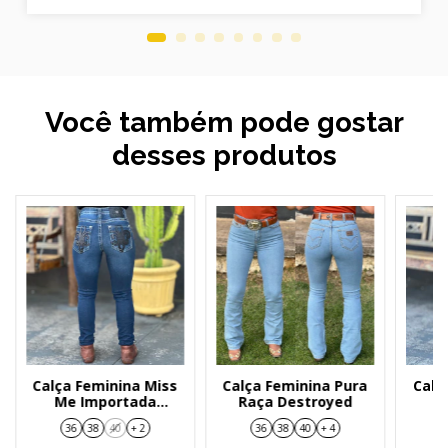
Você também pode gostar
desses produtos
Calça Feminina Miss
Calça Feminina Pura
Calç
Me Importada
Raça Destroyed
M
M36903S
36
38
40
+ 2
36
38
40
+ 4