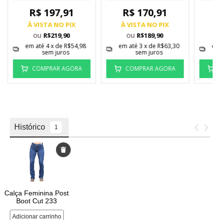
R$ 197,91
R$ 170,91
À VISTA NO PIX
À VISTA NO PIX
À
ou
ou
R$219,90
R$189,90
em até
4
x de
R$54,98
em até
3
x de
R$63,30
em
sem juros
sem juros
COMPRAR AGORA
COMPRAR AGORA