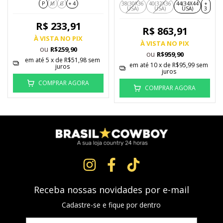
P
M
G
+ 4
38(30X36
40(32X36
44(34X44
+
USA)
USA)
USA)
3
R$ 233,91
R$ 863,91
À VISTA NO PIX
À VISTA NO PIX
ou
R$259,90
ou
R$959,90
em até
5
x de
R$51,98
sem
em até
10
x de
R$95,99
sem
juros
juros
COMPRAR AGORA
COMPRAR AGORA
Receba nossas novidades por e-mail
Cadastre-se e fique por dentro