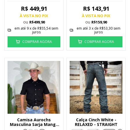
R$ 449,91
R$ 143,91
À VISTA NO PIX
À VISTA NO PIX
ou
ou
R$499,90
R$159,90
em até
9
x de
R$55,54
sem
em até
3
x de
R$53,30
sem
juros
juros
COMPRAR AGORA
COMPRAR AGORA
Camisa Aurochs
Calça Cinch White -
Masculina Sarja Manga
RELAXED - STRAIGHT
Curta Preta - 9217546