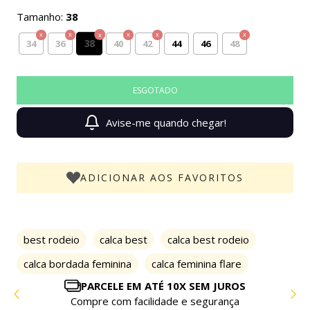
Tamanho:
38
38
34
36
40
42
44
46
48
Avise-me quando chegar!
ADICIONAR AOS FAVORITOS
best rodeio
calca best
calca best rodeio
calca bordada feminina
calca feminina flare
PARCELE EM ATÉ 10X SEM JUROS
Compre com facilidade e segurança