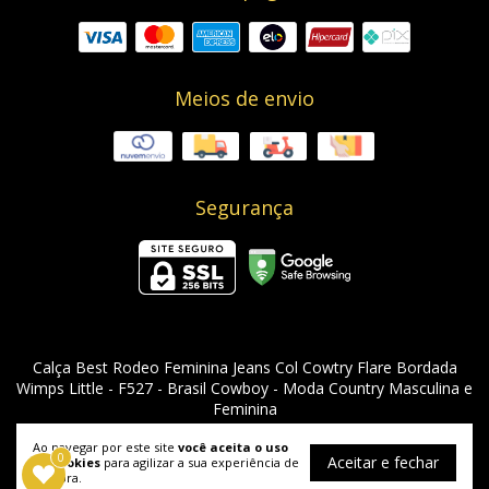
Meios de envio
Segurança
Calça Best Rodeo Feminina Jeans Col Cowtry Flare Bordada
Wimps Little - F527
- Brasil Cowboy - Moda Country Masculina e
Feminina
©2026. Brasil Cowboy - 08955912000129. Todos os direitos reservados.
Ao navegar por este site
você aceita o uso
0
Aceitar e fechar
de cookies
para agilizar a sua experiência de
compra.