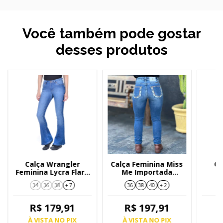
Você também pode gostar
desses produtos
Calça Wrangler
Calça Feminina Miss
Ca
Feminina Lycra Flare
Me Importada
Fe
Cintura Alta WF5101
M36395S
34
36
38
+ 7
36
38
40
+ 2
R$ 179,91
R$ 197,91
À VISTA NO PIX
À VISTA NO PIX
À