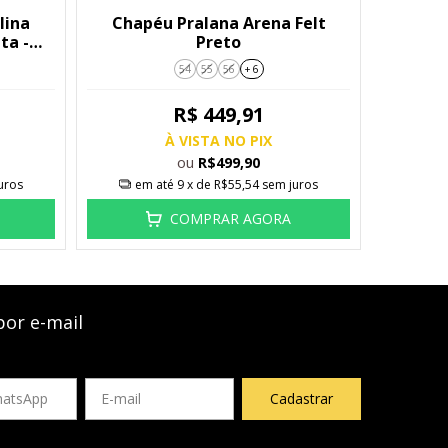
lina
Chapéu Pralana Arena Felt
ta -
Preto
54
55
56
+ 6
R$ 449,91
À VISTA NO PIX
ou
R$499,90
uros
em até
9
x de
R$55,54
sem juros
COMPRAR AGORA
por e-mail