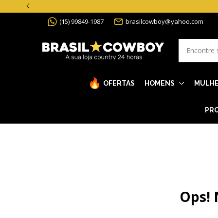
(15) 99849-1987
brasilcowboy@yahoo.com
OFERTAS
HOMENS
MULH
PRO
Ops! 