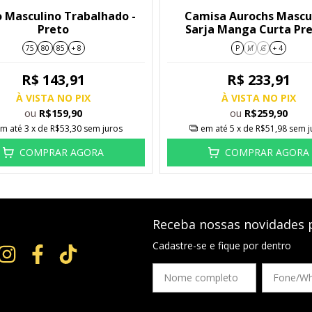
o Masculino Trabalhado -
Camisa Aurochs Mascu
Preto
Sarja Manga Curta Pre
9217546
75
80
85
+ 8
P
M
G
+ 4
R$ 143,91
R$ 233,91
À VISTA NO PIX
À VISTA NO PIX
ou
ou
R$159,90
R$259,90
m até
3
x de
R$53,30
sem juros
em até
5
x de
R$51,98
sem j
COMPRAR AGORA
COMPRAR AGORA
Receba nossas novidades 
Cadastre-se e fique por dentro