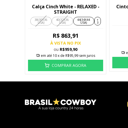
Calça Cinch White - RELAXED -
Cint
STRAIGHT
38(30X36
40(32X36
44(34X44
+
USA)
USA)
USA)
3
R$ 863,91
À VISTA NO PIX
ou
R$959,90
e
em até
10
x de
R$95,99
sem juros
COMPRAR AGORA