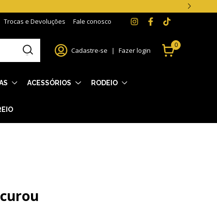
Trocas e Devoluções
Fale conosco
0
Cadastre-se
|
Fazer login
AS
ACESSÓRIOS
RODEIO
REIO
ocurou