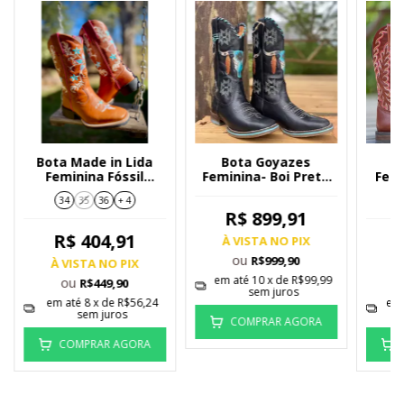
Bota Made in Lida
Bota Goyazes
B
Feminina Fóssil
Feminina- Boi Preta
Femi
Mostarda Flor
203260-CF
34
35
36
+ 4
Azbb/Pink/Bege
R$ 899,91
R$ 404,91
À VISTA NO PIX
ou
R$999,90
À VISTA NO PIX
À
em até
10
x de
R$99,99
ou
R$449,90
sem juros
em até
8
x de
R$56,24
em
sem juros
COMPRAR AGORA
COMPRAR AGORA