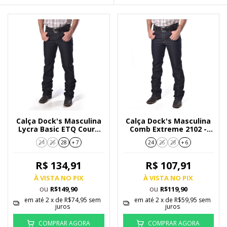
Calça Dock's Masculina
Calça Dock's Masculina
Lycra Basic ETQ Couro
Comb Extreme 2102 -
1407-043
005
24
26
28
+ 7
24
26
28
+ 6
R$ 134,91
R$ 107,91
À VISTA NO PIX
À VISTA NO PIX
ou
ou
R$149,90
R$119,90
em até
2
x de
R$74,95
sem
em até
2
x de
R$59,95
sem
juros
juros
COMPRAR AGORA
COMPRAR AGORA