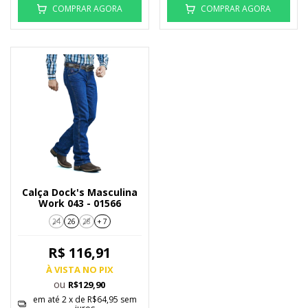
COMPRAR AGORA
COMPRAR AGORA
Calça Dock's Masculina
Work 043 - 01566
24
26
28
+ 7
R$ 116,91
À VISTA NO PIX
ou
R$129,90
em até
2
x de
R$64,95
sem