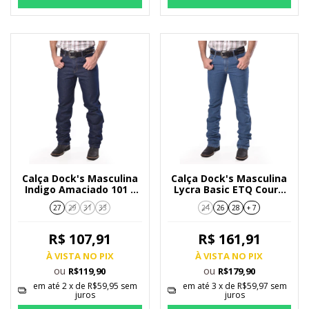
Calça Dock's Masculina
Calça Dock's Masculina
Indigo Amaciado 101 -
Lycra Basic ETQ Couro
005
025 - 01407
27
29
31
33
24
26
28
+ 7
R$ 107,91
R$ 161,91
À VISTA NO PIX
À VISTA NO PIX
ou
ou
R$119,90
R$179,90
em até
2
x de
R$59,95
sem
em até
3
x de
R$59,97
sem
juros
juros