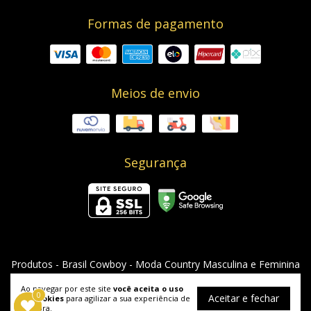
Formas de pagamento
Meios de envio
Segurança
Produtos
- Brasil Cowboy - Moda Country Masculina e Feminina
©2026. Brasil Cowboy - 08955912000129. Todos os direitos reservados.
Ao navegar por este site
você aceita o uso
0
0
Aceitar e fechar
de cookies
para agilizar a sua experiência de
compra.